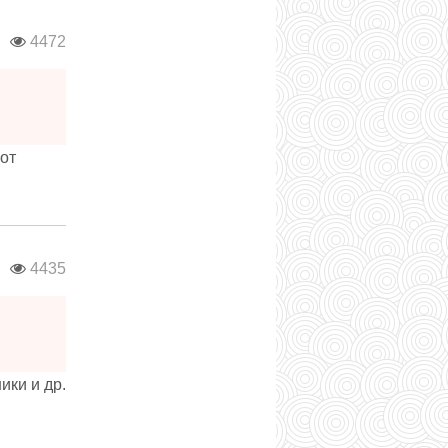
в
4472
от
в
4435
ки и др.