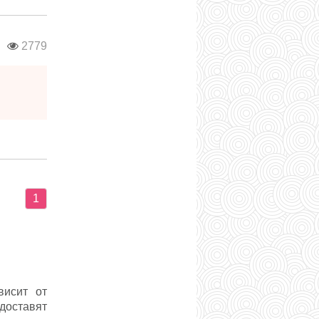
в
2779
1
висит от
доставят