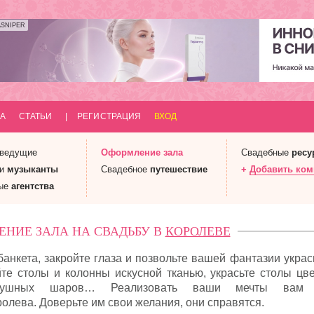
ASNIPER
А
СТАТЬИ
|
РЕГИСТРАЦИЯ
ВХОД
 ведущие
Оформление
зала
Свадебные
ресу
 и
музыканты
Свадебное
путешествие
+
Добавить ко
ые
агентства
НИЕ ЗАЛА НА СВАДЬБУ В
КОРОЛЕВЕ
анкета, закройте глаза и позвольте вашей фантазии украс
те столы и колонны искусной тканью, украсьте столы цве
здушных шаров… Реализовать ваши мечты вам 
лева. Доверьте им свои желания, они справятся.