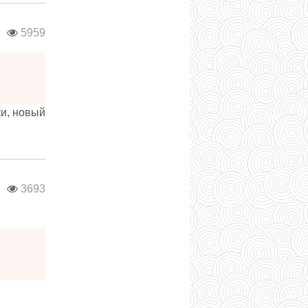
в
5959
и, новый
в
3693