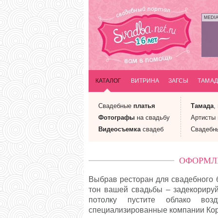
MEDI
КАТАЛОГ
ВИТРИНА
ЗАГСЫ
ТАМАД
Свадебные
платья
Тамада
,
Фотографы
на свадьбу
Артисты
Видеосъемка
свадеб
Свадебн
ОФОРМЛЕ
Выбрав ресторан для свадебного б
тон вашей свадьбы – задекорируй
потолку пустите облако во
специализированные компании Коро