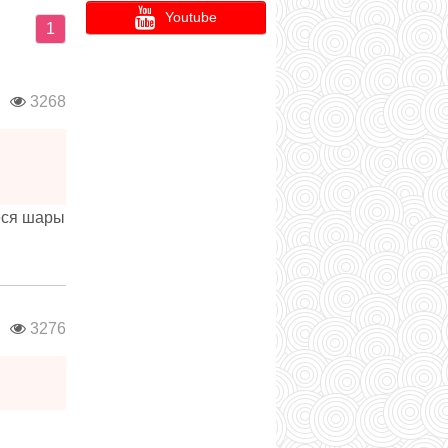
Youtube
1
в
3268
еся шары
в
3276