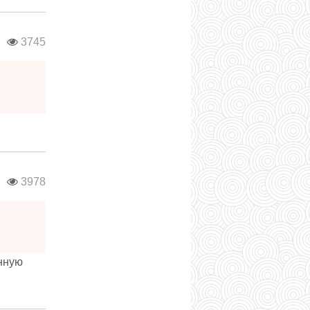
в
3745
в
3978
енную