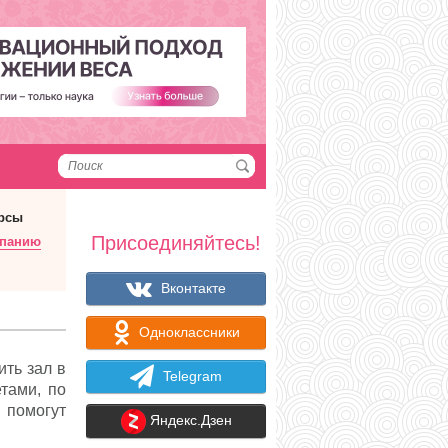
рсы
Присоединяйтесь!
мпанию
Вконтакте
Одноклассники
ить зал в
Telegram
тами, по
помогут
Яндекс.Дзен