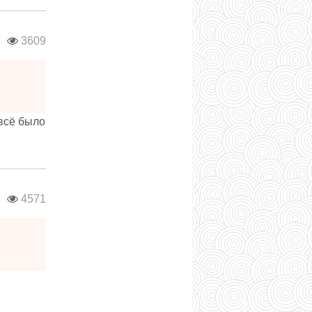
в
3609
 всё было
в
4571