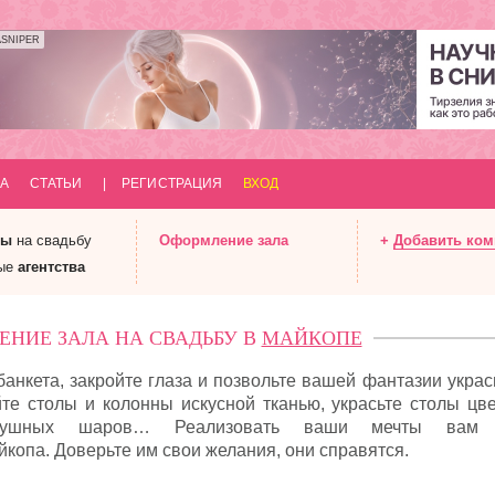
ASNIPER
А
СТАТЬИ
|
РЕГИСТРАЦИЯ
ВХОД
ны
на свадьбу
Оформление
зала
+
Добавить ко
ые
агентства
НИЕ ЗАЛА НА СВАДЬБУ В
МАЙКОПЕ
анкета, закройте глаза и позвольте вашей фантазии украс
те столы и колонны искусной тканью, украсьте столы цве
здушных шаров… Реализовать ваши мечты вам 
опа. Доверьте им свои желания, они справятся.