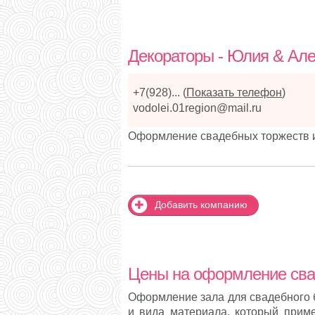
Декораторы - Юлия & Ал
+7(928)...
(
Показать телефон
)
vodolei.01region@mail.ru
Оформление свадебных торжеств и
Добавить компанию
Цены на оформление сва
Оформление зала для свадебного б
и вида материала, который прим