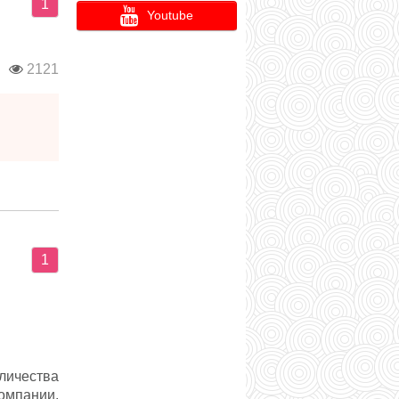
1
Youtube
п
2121
1
оличества
омпании,