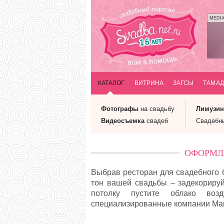
MEDI
КАТАЛОГ
ВИТРИНА
ЗАГСЫ
ТАМАД
Фотографы
на свадьбу
Лимузи
Видеосъемка
свадеб
Свадебн
ОФОРМЛЕ
Выбрав ресторан для свадебного б
тон вашей свадьбы – задекорируй
потолку пустите облако во
специализированные компании Майк