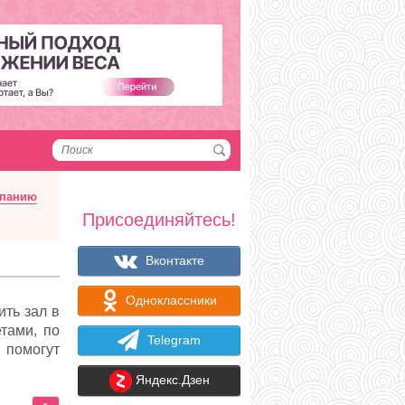
мпанию
Присоединяйтесь!
Вконтакте
Одноклассники
ить зал в
тами, по
Telegram
помогут
Яндекс.Дзен