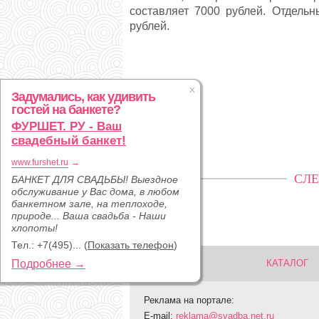
составляет 7000 рублей. Отдель
рублей.
Задумались, как удивить
гостей на банкете?
ФУРШЕТ. РУ - Ваш
свадебный банкет!
www.furshet.ru
→
СЛЕ
БАНКЕТ ДЛЯ СВАДЬБЫ! Выездное
обслуживание у Вас дома, в любом
банкетном зале, на теплоходе,
природе... Ваша свадьба - Наши
хлопоты!
Тел.:
+7(495)...
(
Показать телефон
)
Подробнее →
КАТАЛОГ
Реклама на портале:
E-mail:
reklama@svadba.net.ru