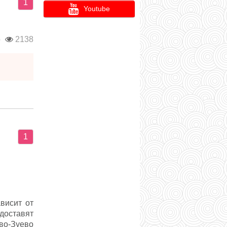
1
Youtube
о
2138
1
висит от
доставят
во-Зуево