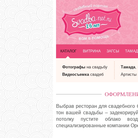
КАТАЛОГ
ВИТРИНА
ЗАГСЫ
ТАМАД
Фотографы
на свадьбу
Тамада
,
Видеосъемка
свадеб
Артисты
ОФОРМЛЕНИ
Выбрав ресторан для свадебного б
тон вашей свадьбы – задекорируй
потолку пустите облако во
специализированные компании Орех