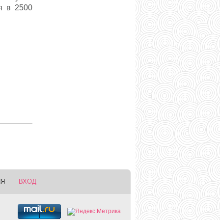
я в 2500
ИЯ
ВХОД