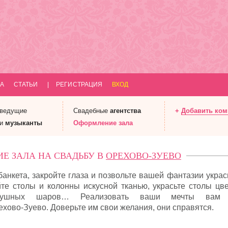
А
СТАТЬИ
|
РЕГИСТРАЦИЯ
ВХОД
 ведущие
Свадебные
агентства
+
Добавить ко
 и
музыканты
Оформление
зала
Е ЗАЛА НА СВАДЬБУ В
ОРЕХОВО-ЗУЕВО
анкета, закройте глаза и позвольте вашей фантазии украс
те столы и колонны искусной тканью, украсьте столы цве
здушных шаров… Реализовать ваши мечты вам 
ово-Зуево. Доверьте им свои желания, они справятся.