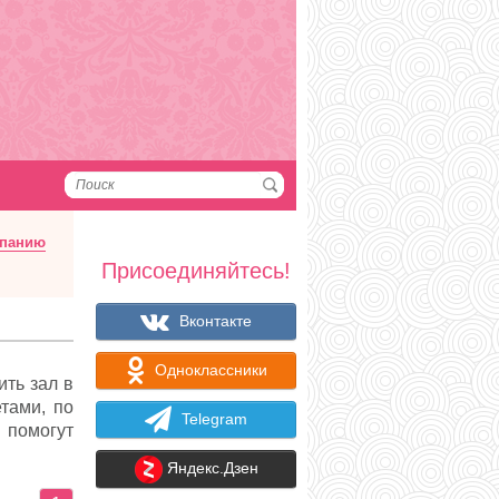
мпанию
Присоединяйтесь!
Вконтакте
Одноклассники
ить зал в
тами, по
Telegram
помогут
Яндекс.Дзен