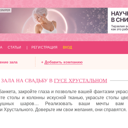
ASNIPER
А
СТАТЬИ
|
РЕГИСТРАЦИЯ
ВХОД
ение
зала
+
Добавить компанию
ЗАЛА НА СВАДЬБУ В
ГУСЕ ХРУСТАЛЬНОМ
анкета, закройте глаза и позвольте вашей фантазии украс
те столы и колонны искусной тканью, украсьте столы цве
здушных шаров… Реализовать ваши мечты вам 
 Хрустального. Доверьте им свои желания, они справятся.