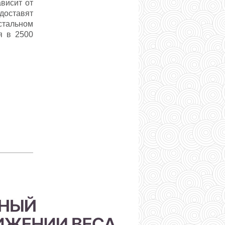
висит от
доставят
стальном
я в 2500