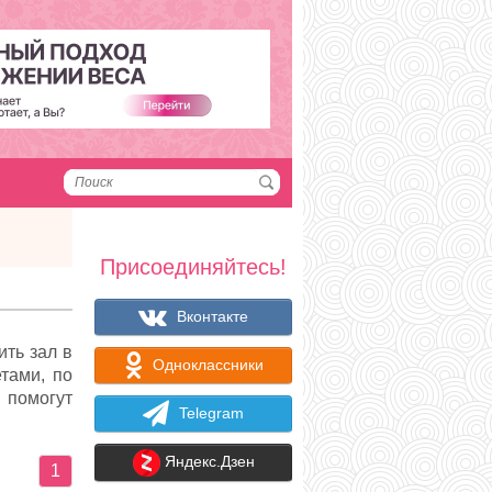
Присоединяйтесь!
Вконтакте
ить зал в
Одноклассники
тами, по
помогут
Telegram
Яндекс.Дзен
1