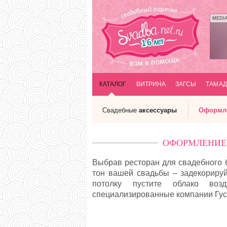
MEDI
КАТАЛОГ
ВИТРИНА
ЗАГСЫ
ТАМАД
Свадебные
аксессуары
Оформл
ОФОРМЛЕНИЕ 
Выбрав ресторан для свадебного б
тон вашей свадьбы – задекорируй
потолку пустите облако во
специализированные компании Гуси