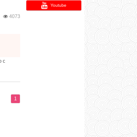
Youtube
й
4073
о с
1