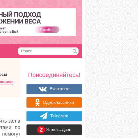
Присоединяйтесь!
рсы
мпанию
Вконтакте
Одноклассники
Telegram
ить зал в
тами, по
Яндекс.Дзен
помогут