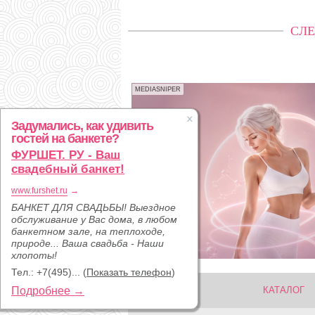
СЛЕ
MEDIASNIPER
Задумались, как удивить
гостей на банкете?
ФУРШЕТ. РУ - Ваш
свадебный банкет!
www.furshet.ru
→
БАНКЕТ ДЛЯ СВАДЬБЫ! Выездное
обслуживание у Вас дома, в любом
банкетном зале, на теплоходе,
природе... Ваша свадьба - Наши
хлопоты!
Тел.:
+7(495)...
(
Показать телефон
)
КАТАЛОГ
Подробнее →