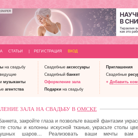
ASNIPER
А
СТАТЬИ
|
РЕГИСТРАЦИЯ
ВХОД
ны
на свадьбу
Свадебные
аксессуары
Приглашения
 ведущие
Свадебный
банкет
Свадебные
ресу
 и
музыканты
Оформление
зала
+
Добавить ко
ые
агентства
Подарки
на свадьбу
ЛЕНИЕ ЗАЛА НА СВАДЬБУ В
ОМСКЕ
анкета, закройте глаза и позвольте вашей фантазии украс
те столы и колонны искусной тканью, украсьте столы цве
здушных шаров… Реализовать ваши мечты вам 