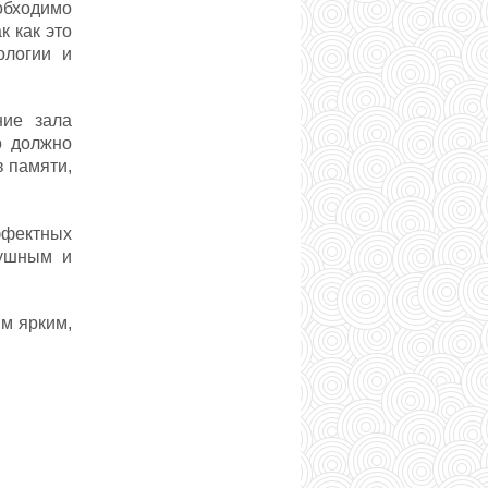
бходимо
 как это
ологии и
ние зала
о должно
в памяти,
ффектных
душным и
м ярким,