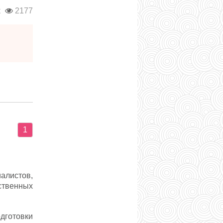
к
2177
1
алистов,
ственных
дготовки