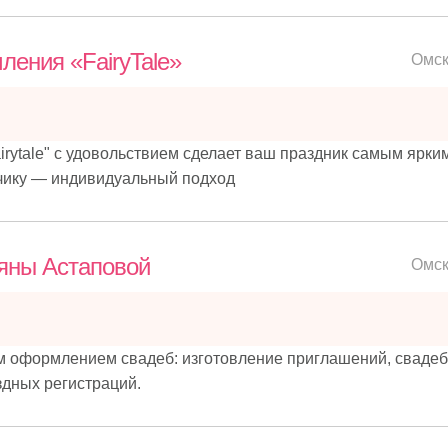
ения «FairyTale»
Омс
rytale" с удовольствием сделает ваш праздник самым ярки
чику — индивидуальный подход
яны Астаповой
Омс
 оформлением свадеб: изготовление приглашений, сваде
дных регистраций.