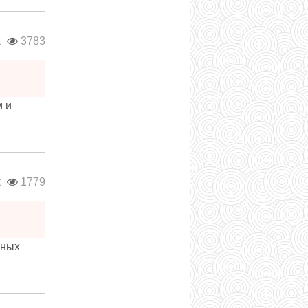
к
3783
м и
к
1779
бных