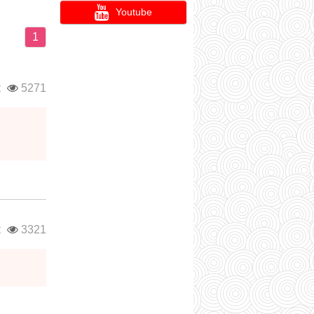
Youtube
1
к
5271
к
3321