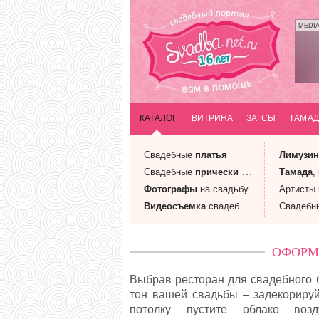
MEDI
КАТАЛОГ
ВИТРИНА
ЗАГСЫ
ТАМАД
Свадебные
платья
Лимузи
Свадебные
прически
и макияж
Тамада
,
Фотографы
на свадьбу
Артисты
Видеосъемка
свадеб
Свадебн
ОФОРМ
Выбрав ресторан для свадебного б
тон вашей свадьбы – задекорируй
потолку пустите облако во