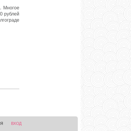
. Многое
00 рублей
лгограде
ИЯ
ВХОД