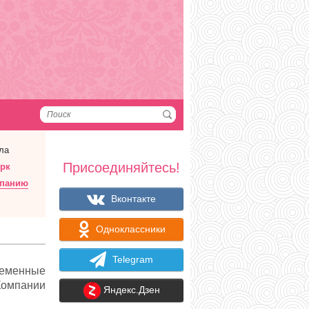
ла
Присоединяйтесь!
ерк
мпанию
Вконтакте
Одноклассники
Telegram
еменные
Компании
Яндекс.Дзен