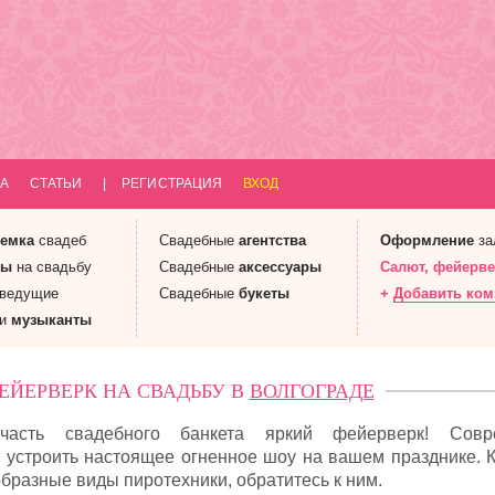
А
СТАТЬИ
|
РЕГИСТРАЦИЯ
ВХОД
емка
свадеб
Свадебные
агентства
Оформление
за
ны
на свадьбу
Свадебные
аксессуары
Салют
, фейерв
 ведущие
Свадебные
букеты
+
Добавить ко
 и
музыканты
ЕЙЕРВЕРК НА СВАДЬБУ В
ВОЛГОГРАДЕ
часть свадебного банкета яркий фейерверк! Совр
т устроить настоящее огненное шоу на вашем празднике. 
бразные виды пиротехники, обратитесь к ним.