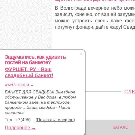
В Волгограде вечернее небо мож
зависит, конечно, от вашей задум
можно устроить очень даже фее
потухнут фонари, дайте жару! Св
Задумались, как удивить
гостей на банкете?
ФУРШЕТ. РУ - Ваш
свадебный банкет!
www.furshet.ru
→
СЛЕ
БАНКЕТ ДЛЯ СВАДЬБЫ! Выездное
обслуживание у Вас дома, в любом
банкетном зале, на теплоходе,
природе... Ваша свадьба - Наши
хлопоты!
Тел.:
+7(495)...
(
Показать телефон
)
Подробнее →
КАТАЛОГ