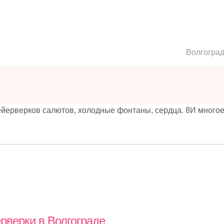
Волгогра
ерверков салютов, холодные фонтаны, сердца. 8И многое
рверки в Волгограде