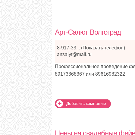
Арт-Салют Волгоград
8-917-33...
(
Показать телефон
)
artsalyt@mail.ru
Профессиональное проведение фей
89173368367 или 89616982322
Добавить компанию
Цены на свадебные фейе