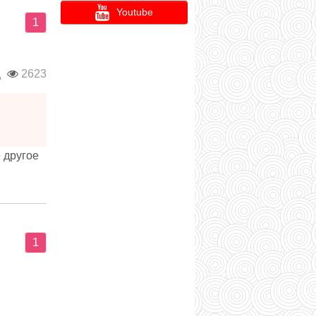
Youtube
1
д
2623
 другое
1