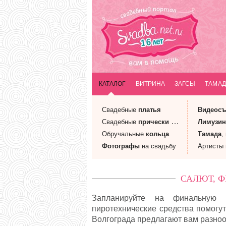
КАТАЛОГ
ВИТРИНА
ЗАГСЫ
ТАМАД
Свадебные
платья
Видеосъ
Свадебные
прически
и макияж
Лимузи
Обручальные
кольца
Тамада
,
Фотографы
на свадьбу
Артисты
САЛЮТ, Ф
Запланируйте на финальную 
пиротехнические средства помогу
Волгограда предлагают вам разноо