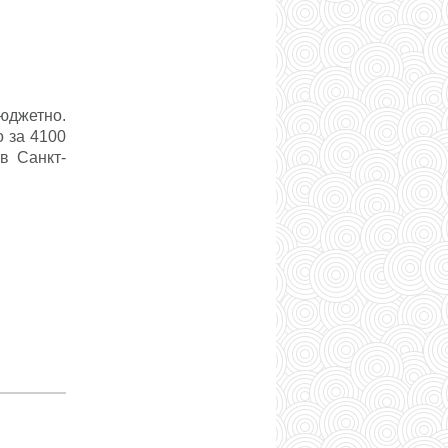
юджетно.
о за 4100
в Санкт-