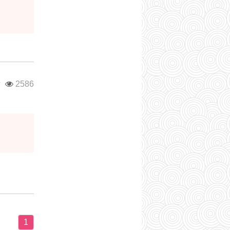
г
2586
1