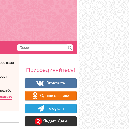
шествие
Присоединяйтесь!
рсы
Вконтакте
вадьбу
Одноклассники
мпанию
Telegram
Яндекс.Дзен