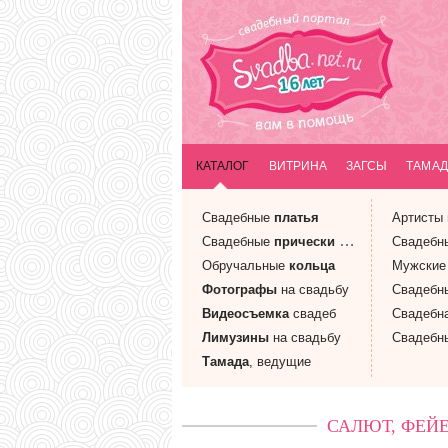
КАТАЛОГ
ВИТРИНА
ЗАГСЫ
ТАМАД
Свадебные
платья
Артисты
Свадебные
прически
и макияж
Свадебн
Обручальные
кольца
Мужски
Фотографы
на свадьбу
Свадебн
Видеосъемка
свадеб
Свадебн
Лимузины
на свадьбу
Свадебн
Тамада
, ведущие
САЛЮТ, ФЕЙЕ