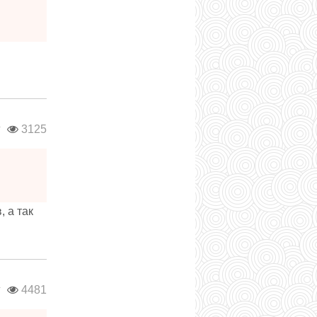
г
3125
 а так
г
4481