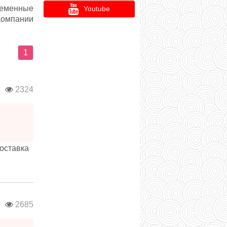
еменные
Youtube
Компании
1
г
2324
оставка
г
2685