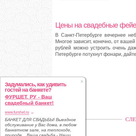
Цены на свадебные фейер
В Санкт-Петербурге вечернее не
Многое зависит, конечно, от ваше
рублей можно устроить очень да
Петербурге потухнут фонари, дайт
Задумались, как удивить
гостей на банкете?
ФУРШЕТ. РУ - Ваш
свадебный банкет!
www.furshet.ru
→
СЛЕ
БАНКЕТ ДЛЯ СВАДЬБЫ! Выездное
обслуживание у Вас дома, в любом
банкетном зале, на теплоходе,
природе... Ваша свадьба - Наши