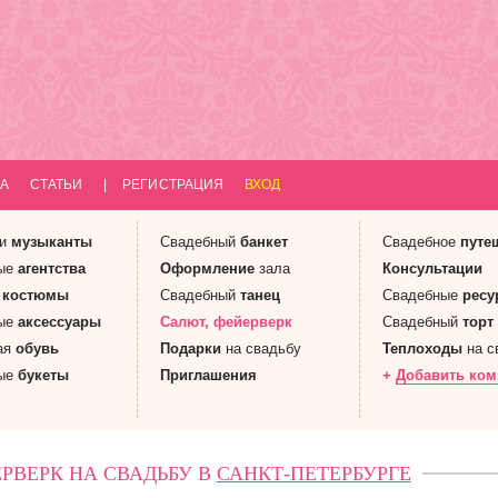
А
СТАТЬИ
|
РЕГИСТРАЦИЯ
ВХОД
 и
музыканты
Свадебный
банкет
Свадебное
путе
ые
агентства
Оформление
зала
Консультации
е
костюмы
Свадебный
танец
Свадебные
ресу
ые
аксессуары
Салют
, фейерверк
Свадебный
торт
ая
обувь
Подарки
на свадьбу
Теплоходы
на с
ые
букеты
Приглашения
+
Добавить ко
РВЕРК НА СВАДЬБУ В
САНКТ-ПЕТЕРБУРГЕ