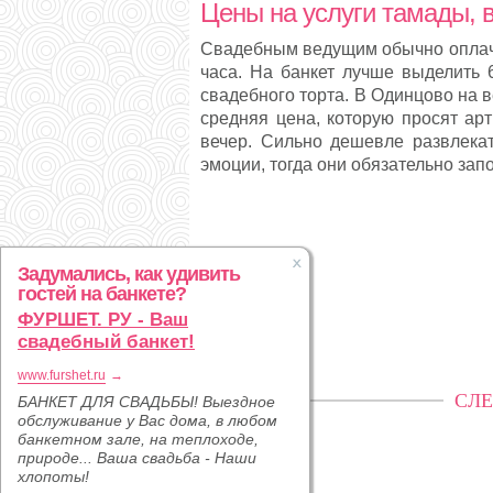
Цены на услуги тамады, 
Свадебным ведущим обычно оплачи
часа. На банкет лучше выделить 
свадебного торта. В Одинцово на в
средняя цена, которую просят ар
вечер. Сильно дешевле развлекат
эмоции, тогда они обязательно за
Задумались, как удивить
гостей на банкете?
ФУРШЕТ. РУ - Ваш
свадебный банкет!
www.furshet.ru
→
СЛЕ
БАНКЕТ ДЛЯ СВАДЬБЫ! Выездное
обслуживание у Вас дома, в любом
банкетном зале, на теплоходе,
природе... Ваша свадьба - Наши
хлопоты!