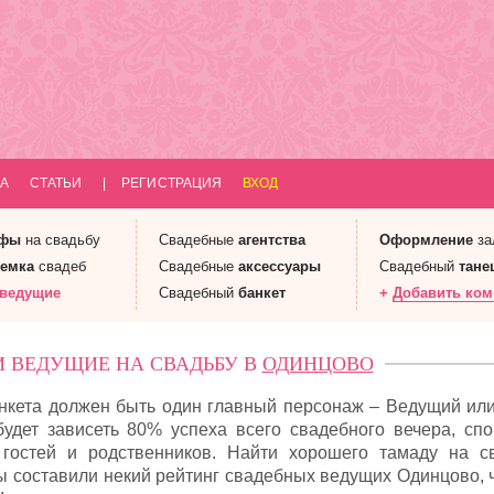
А
СТАТЬИ
|
РЕГИСТРАЦИЯ
ВХОД
афы
на свадьбу
Свадебные
агентства
Оформление
за
емка
свадеб
Свадебные
аксессуары
Свадебный
тане
 ведущие
Свадебный
банкет
+
Добавить ко
 ВЕДУЩИЕ НА СВАДЬБУ В
ОДИНЦОВО
нкета должен быть один главный персонаж – Ведущий или
дет зависеть 80% успеха всего свадебного вечера, спо
гостей и родственников. Найти хорошего тамаду на с
ы составили некий рейтинг свадебных ведущих Одинцово, 