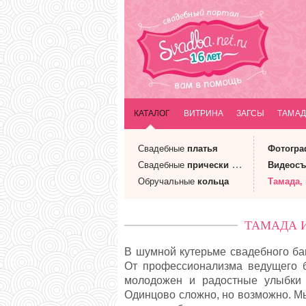
КАТАЛОГ
ВИТРИНА
ЗАГСЫ
ТАМАД
Свадебные
платья
Фотогр
Свадебные
прически
и макияж
Видеосъ
Обручальные
кольца
Тамада
,
ТАМАДА И
В шумной кутерьме свадебного ба
От профессионализма ведущего бу
молодожен и радостные улыбки 
Одинцово сложно, но возможно. М