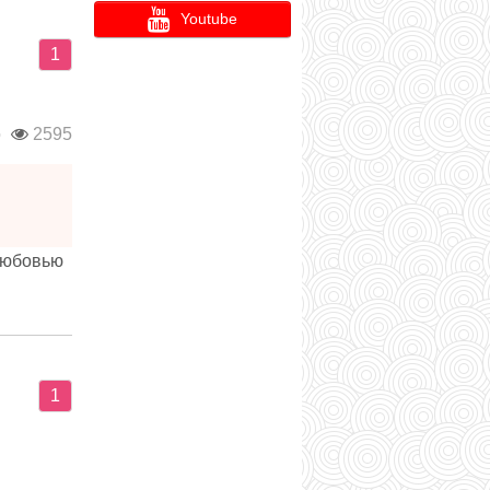
Youtube
1
о
2595
 любовью
1