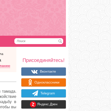
ла
Присоединяйтесь!
ц
мпанию
Вконтакте
Одноклассники
 тамада.
Telegram
койствие
вадьбу в
Яндекс.Дзен
чтобы вы