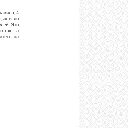
авило, 4
дых и до
блей. Это
 так, за
итесь на