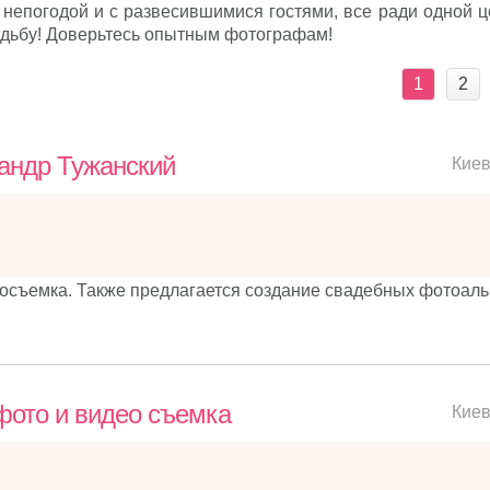
 непогодой и с развесившимися гостями, все ради одной ц
адьбу! Доверьтесь опытным фотографам!
1
2
сандр Тужанский
Кие
съемка. Также предлагается создание свадебных фотоаль
 фото и видео съемка
Кие