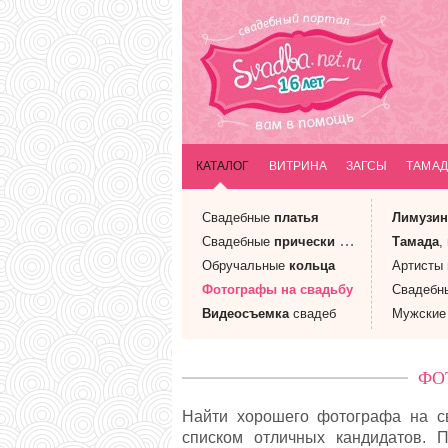
КАТАЛОГ
ВИТРИНА
ЗАГСЫ
ТАМАД
Свадебные
платья
Лимузи
Свадебные
прически
и макияж
Тамада
,
Обручальные
кольца
Артисты
Фотографы
на свадьбу
Свадебн
Видеосъемка
свадеб
Мужски
ФО
Найти хорошего фотографа на св
списком отличных кандидатов.