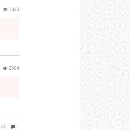
в
1833
в
2384
741
1