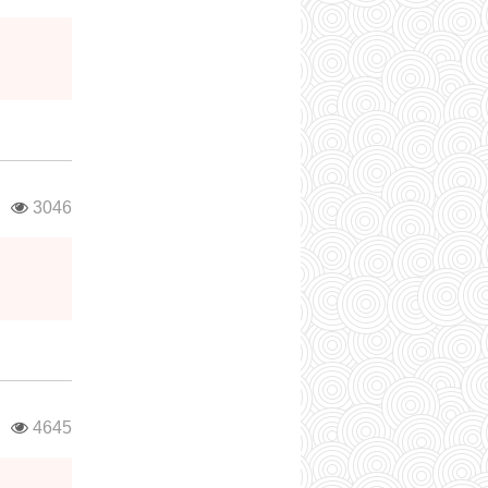
в
3046
в
4645