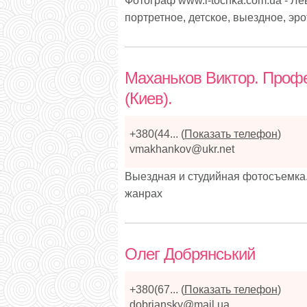
Фотограф www.l-tochka.com.ua - Ле
портретное, детское, выездное, эр
Маханьков Виктор. Проф
(Киев).
+380(44...
(
Показать телефон
)
vmakhankov@ukr.net
Выездная и студийная фотосъемка.
жанрах
Олег Добрянський
+380(67...
(
Показать телефон
)
dobriansky@mail.ua