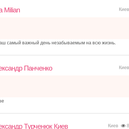
 Milian
Кие
аш самый важный день незабываемым на всю жизнь.
ксандр Панченко
Кие
ве
ксандр Турченюк Киев
Киев
8