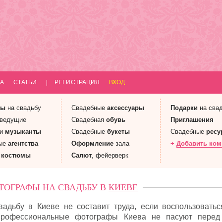
А
СТАТЬИ
|
РЕГИСТРАЦИЯ
ВХОД
ны
на свадьбу
Свадебные
аксессуары
Подарки
на сва
 ведущие
Свадебная
обувь
Приглашения
 и
музыканты
Свадебные
букеты
Свадебные
ресу
ые
агентства
Оформление
зала
+
Добавить ко
е
костюмы
Салют
, фейерверк
ТОГРАФЫ НА СВАДЬБУ В
КИЕВЕ
адьбу в Киеве не составит труда, если воспользовать
 Профессиональные фотографы Киева не пасуют перед