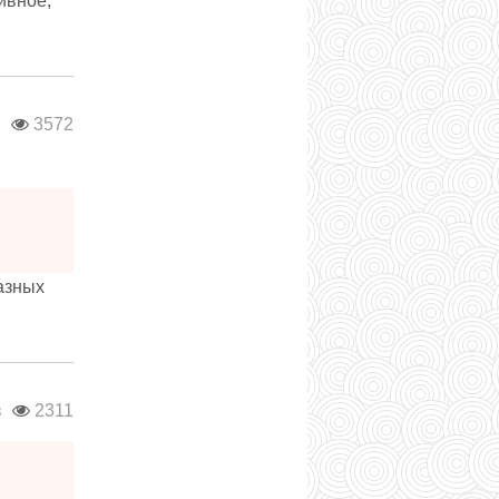
ивное,
в
3572
азных
в
2311