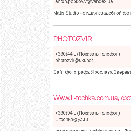
anton.popkov.v@yandex.ua
Matis Studio - студия свадебной фо
PHOTOZVIR
+380(44...
(
Показать телефон
)
photozvir@ukr.net
Сайт фотографа Ярослава Зверева
Www.L-tochka.com.ua, фо
+380(94...
(
Показать телефон
)
L-tochka@ya.ru