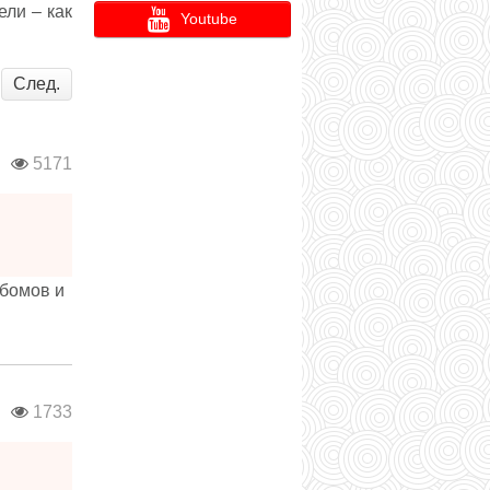
ели – как
Youtube
След.
в
5171
бомов и
в
1733