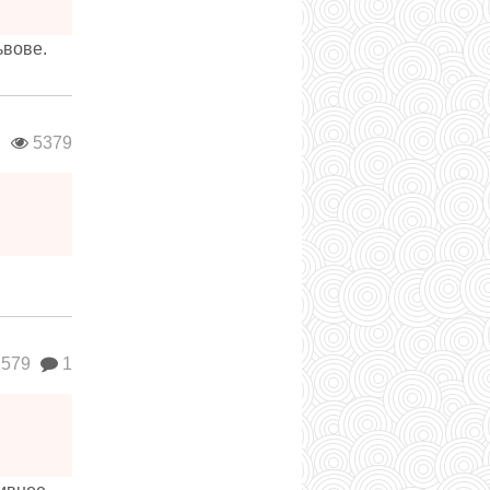
ьвове.
в
5379
579
1