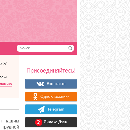
дьбу
Присоединяйтесь!
рсы
Вконтакте
мпанию
Одноклассники
Telegram
ся нашим
Яндекс.Дзен
 трудной