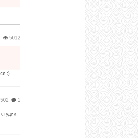
в
5012
я :)
502
1
 студии,