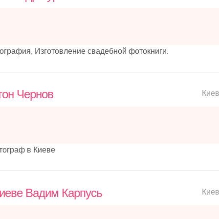
графия, Изготовление свадебной фотокниги.
тон Чернов
Кие
ограф в Киеве
иеве Вадим Карпусь
Кие