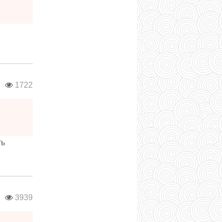
е
в
1722
ть
в
3939