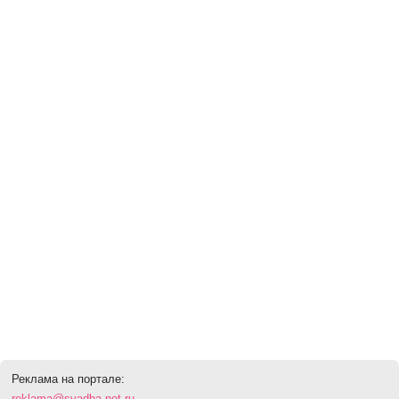
Реклама на портале:
reklama@svadba.net.ru