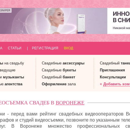
ASNIPER
А
СТАТЬИ
|
РЕГИСТРАЦИЯ
ВХОД
ны
на свадьбу
Свадебные
аксессуары
Свадебный
тане
 ведущие
Свадебные
букеты
Приглашения
 и
музыканты
Свадебный
банкет
Консультации
ые
агентства
Оформление
зала
+
Добавить ко
ЕОСЪЕМКА СВАДЕБ В
ВОРОНЕЖЕ
и - перед вами рейтинг свадебных видеооператоров В
рафов и студий видеосъемки, позвоните по указанным тел
слуг. В Воронеже множество профессиональных св