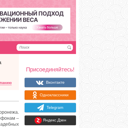
ц
Присоединяйтесь!
Вконтакте
мпанию
Одноклассники
Telegram
оронежа.
ефонам –
Яндекс.Дзен
адебных