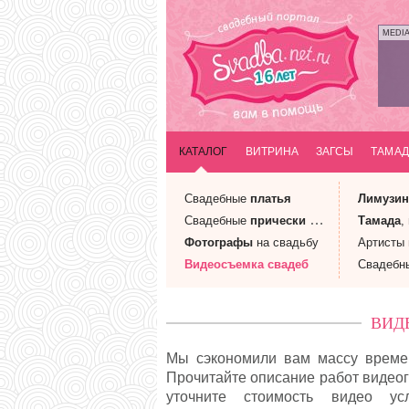
MEDI
КАТАЛОГ
ВИТРИНА
ЗАГСЫ
ТАМАД
Свадебные
платья
Лимузи
Свадебные
прически
и макияж
Тамада
,
Фотографы
на свадьбу
Артисты
Видеосъемка
свадеб
Свадебн
ВИД
Мы сэкономили вам массу времен
Прочитайте описание работ видеог
уточните стоимость видео у