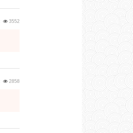
ж
3552
ж
2858