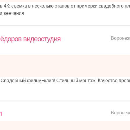
в 4К: съемка в несколько этапов от примерки свадебного пл
 и венчания
Фёдоров видеостудия
Вороне
 Свадебный фильм+клип! Стильный монтаж! Качество пре
л
Вороне