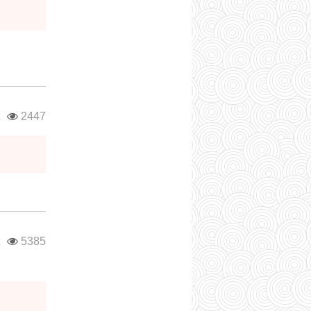
ж
2447
ж
5385