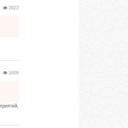
ж
2822
ж
1606
приятий,