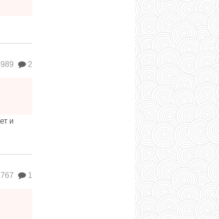
989
2
ет и
767
1