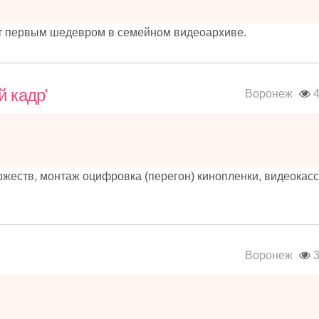
т первым шедевром в семейном видеоархиве.
 кадр'
Воронеж
4
жеств, монтаж оцифровка (перегон) кинопленки, видеокасс
Воронеж
3