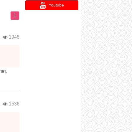
Youtube
1
ж
1948
ет,
ж
1536