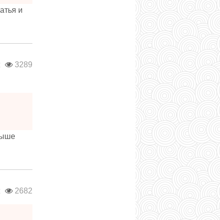
атья и
ж
3289
выше
ж
2682