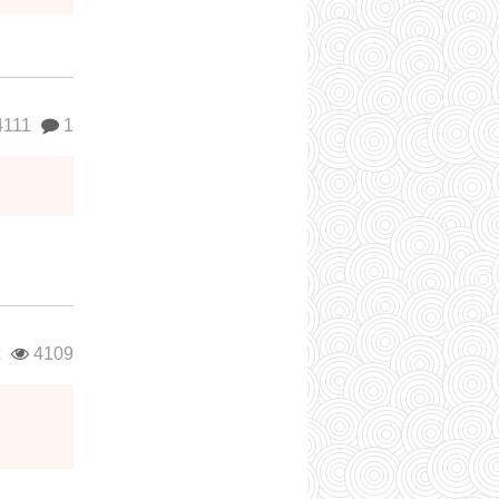
111
1
и
ж
4109