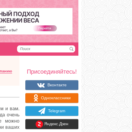
Присоединяйтесь!
мпанию
Вконтакте
Одноклассники
м и вам.
Telegram
гда очень
ве можно
Яндекс.Дзен
ни ваших