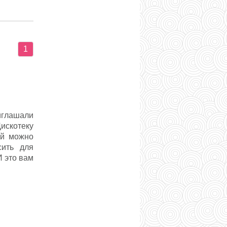
1
иглашали
Дискотеку
ой можно
сить для
И это вам