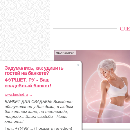
СЛЕ
MEDIASNIPER
Задумались, как удивить
гостей на банкете?
ФУРШЕТ. РУ - Ваш
свадебный банкет!
www.furshet.ru
→
БАНКЕТ ДЛЯ СВАДЬБЫ! Выездное
обслуживание у Вас дома, в любом
банкетном зале, на теплоходе,
природе... Ваша свадьба - Наши
хлопоты!
Тел.:
+7(495)...
(
Показать телефон
)