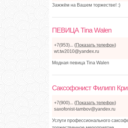
Зажжём на Вашем торжестве! :)
ПЕВИЦА Tina Walen
+7(953)...
(
Показать телефон
)
wt.tw2010@yandex.ru
Модная певица Tina Walen
Саксофонист Филипп Кри
+7(900)...
(
Показать телефон
)
saxofonist-tambov@yandex.ru
Услуги профессионального саксофо
торжественное мероприятие.