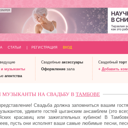
ASNIPER
А
СТАТЬИ
|
РЕГИСТРАЦИЯ
ВХОД
 ведущие
Свадебные
аксессуары
Свадебный
торт
 и
музыканты
Оформление
зала
+
Добавить ко
ые
агентства
И МУЗЫКАНТЫ НА СВАДЬБУ В
ТАМБОВЕ
 представление! Свадьба должна запомниться вашим гостя
узыкантов, удивите гостей цыганским ансамблем (это все
ийских красавиц или зажигательных кубинок! В Тамбо
жеев, пусть они исполнят ваши самые любимые песни, пес