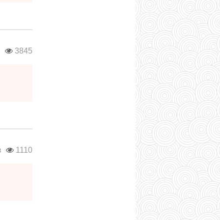
в
3845
в
1110