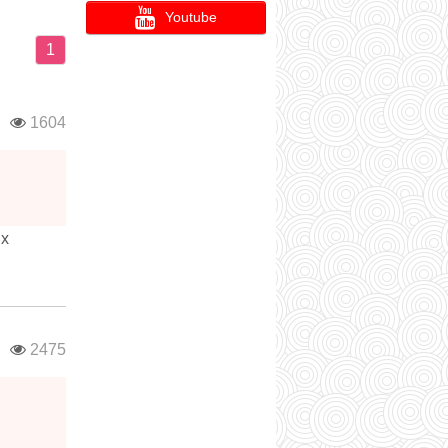
Youtube
1
в
1604
ых
в
2475