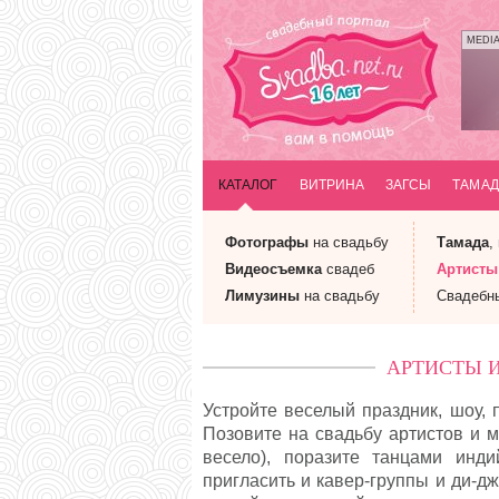
MEDI
КАТАЛОГ
ВИТРИНА
ЗАГСЫ
ТАМАД
Фотографы
на свадьбу
Тамада
,
Видеосъемка
свадеб
Артисты
Лимузины
на свадьбу
Свадебн
АРТИСТЫ 
Устройте веселый праздник, шоу,
Позовите на свадьбу артистов и м
весело), поразите танцами инд
пригласить и кавер-группы и ди-д