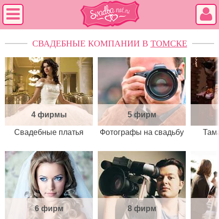
СВАДЕБНЫЕ КОМПАНИИ В
ТОМСКЕ
4 фирмы
5 фирм
Свадебные платья
Фотографы на свадьбу
Там
6 фирм
8 фирм