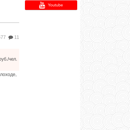
Youtube
677
11
уб./чел.
лоходе,