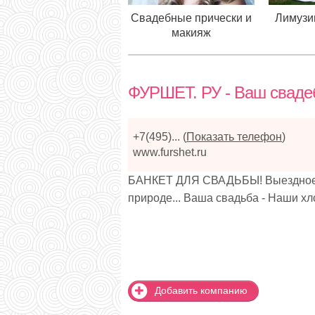
Свадебные прически и
Лимузи
макияж
ФУРШЕТ. РУ - Ваш сваде
+7(495)...
(
Показать телефон
)
www.furshet.ru
БАНКЕТ ДЛЯ СВАДЬБЫ! Выездное об
природе... Ваша свадьба - Наши хл
Добавить компанию