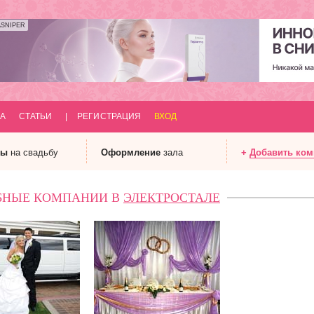
ASNIPER
А
СТАТЬИ
|
РЕГИСТРАЦИЯ
ВХОД
ны
на свадьбу
Оформление
зала
+
Добавить ко
БНЫЕ КОМПАНИИ В
ЭЛЕКТРОСТАЛЕ