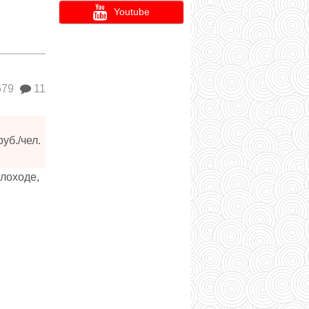
Youtube
679
11
уб./чел.
лоходе,