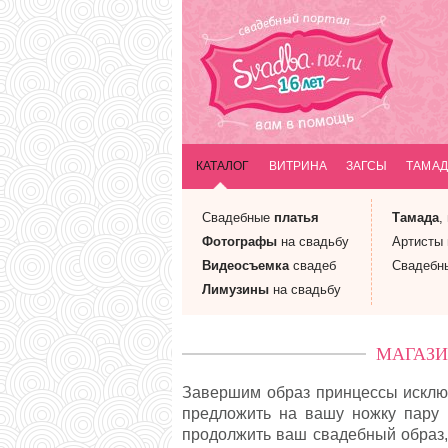
КАТАЛОГ
ВИТРИНА
ЗАГСЫ
ТАМАД
Свадебные
платья
Тамада
,
Фотографы
на свадьбу
Артисты
Видеосъемка
свадеб
Свадебн
Лимузины
на свадьбу
МАГАЗИ
Завершим образ принцессы исключ
предложить на вашу ножку пару
продолжить ваш свадебный образ,