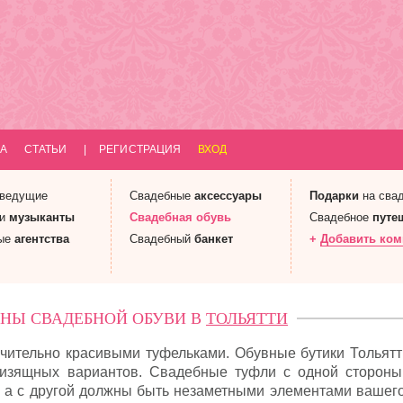
А
СТАТЬИ
|
РЕГИСТРАЦИЯ
ВХОД
 ведущие
Свадебные
аксессуары
Подарки
на сва
 и
музыканты
Свадебная
обувь
Свадебное
путе
ые
агентства
Свадебный
банкет
+
Добавить ко
НЫ СВАДЕБНОЙ ОБУВИ В
ТОЛЬЯТТИ
ительно красивыми туфельками. Обувные бутики Тольятт
 изящных вариантов. Свадебные туфли с одной сторон
 а с другой должны быть незаметными элементами вашего