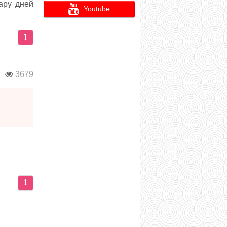
ару дней
Youtube
1
и
3679
1