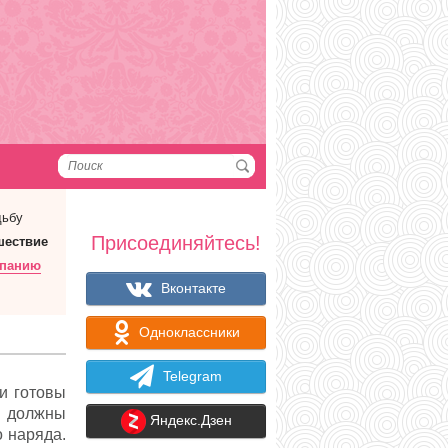
дьбу
Присоединяйтесь!
шествие
мпанию
Вконтакте
Одноклассники
Telegram
и готовы
ы должны
Яндекс.Дзен
 наряда.