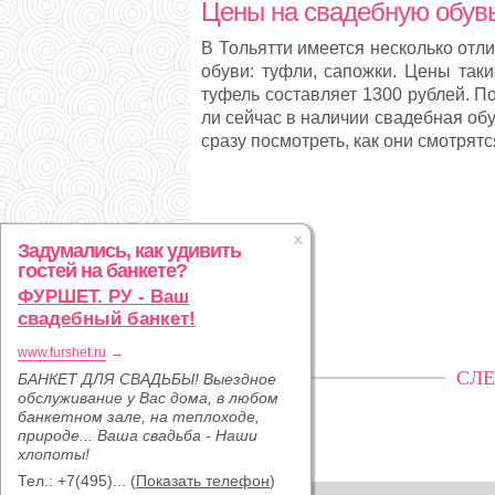
Цены на свадебную обувь
В Тольятти имеется несколько отл
обуви: туфли, сапожки. Цены таки
туфель составляет 1300 рублей. П
ли сейчас в наличии свадебная об
сразу посмотреть, как они смотрятс
Задумались, как удивить
гостей на банкете?
ФУРШЕТ. РУ - Ваш
свадебный банкет!
www.furshet.ru
→
СЛЕ
БАНКЕТ ДЛЯ СВАДЬБЫ! Выездное
обслуживание у Вас дома, в любом
банкетном зале, на теплоходе,
природе... Ваша свадьба - Наши
хлопоты!
Тел.:
+7(495)...
(
Показать телефон
)