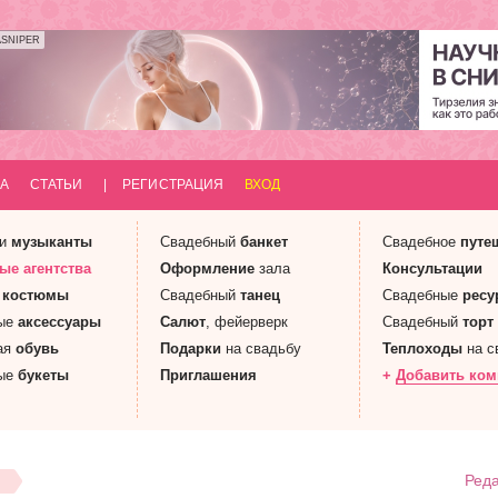
ASNIPER
А
СТАТЬИ
|
РЕГИСТРАЦИЯ
ВХОД
 и
музыканты
Свадебный
банкет
Свадебное
путе
ные
агентства
Оформление
зала
Консультации
е
костюмы
Свадебный
танец
Свадебные
ресу
ые
аксессуары
Салют
, фейерверк
Свадебный
торт
ая
обувь
Подарки
на свадьбу
Теплоходы
на с
ые
букеты
Приглашения
+
Добавить ко
Реда