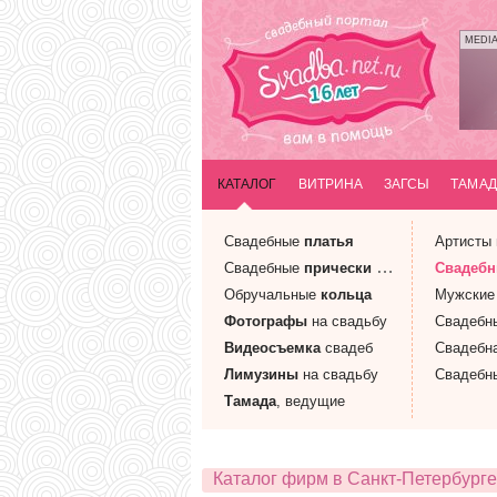
MEDI
КАТАЛОГ
ВИТРИНА
ЗАГСЫ
ТАМАД
Свадебные
платья
Артисты
Свадебные
прически
и макияж
Свадеб
Обручальные
кольца
Мужски
Фотографы
на свадьбу
Свадебн
Видеосъемка
свадеб
Свадебн
Лимузины
на свадьбу
Свадебн
Тамада
, ведущие
Каталог фирм в Санкт-Петербурге