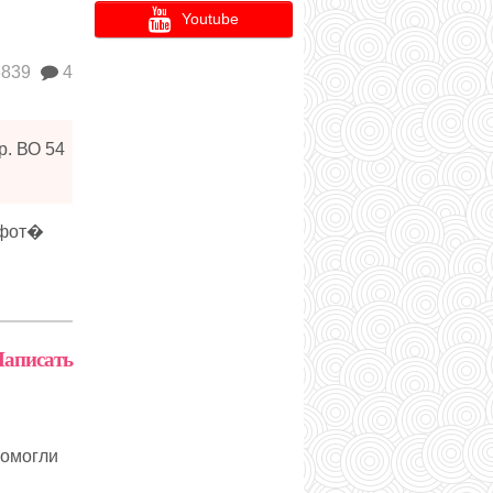
Youtube
839
4
р. ВО 54
,фот�
аписать
помогли