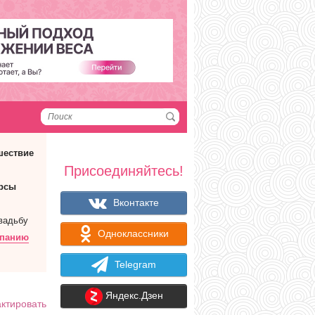
шествие
Присоединяйтесь!
рсы
Вконтакте
вадьбу
Одноклассники
мпанию
Telegram
Яндекс.Дзен
ктировать