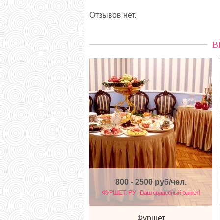
Отзывов нет.
В
800 - 2500
руб/чел.
ФУРШЕТ. РУ - Ваш свадебный банкет!
Фуршет