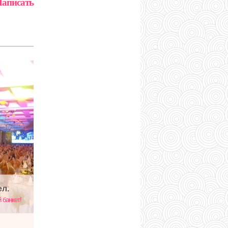
аписать
ел.
 банкет!