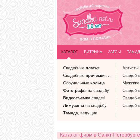
КАТАЛОГ
ВИТРИНА
ЗАГСЫ
ТАМАД
Свадебные
платья
Артисты
Свадебные
прически
и макияж
Свадебн
Обручальные
кольца
Мужски
Фотографы
на свадьбу
Свадебн
Видеосъемка
свадеб
Свадебн
Лимузины
на свадьбу
Свадебн
Тамада
, ведущие
Каталог фирм в Санкт-Петербурге