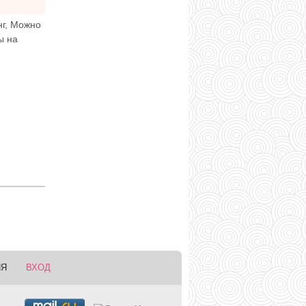
нг, Можно
ы на
ИЯ
ВХОД