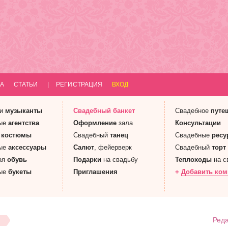
А
СТАТЬИ
|
РЕГИСТРАЦИЯ
ВХОД
 и
музыканты
Свадебный
банкет
Свадебное
путе
ые
агентства
Оформление
зала
Консультации
е
костюмы
Свадебный
танец
Свадебные
ресу
ые
аксессуары
Салют
, фейерверк
Свадебный
торт
ая
обувь
Подарки
на свадьбу
Теплоходы
на с
ые
букеты
Приглашения
+
Добавить ко
Реда