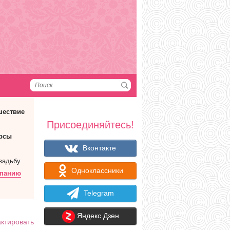
шествие
Присоединяйтесь!
рсы
Вконтакте
вадьбу
Одноклассники
мпанию
Telegram
Яндекс.Дзен
ктировать