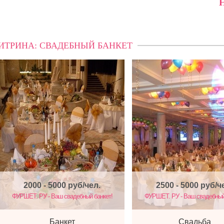
Н
ИТРИНА: СВАДЕБНЫЙ БАНКЕТ
2000 - 5000
руб/чел.
2500 - 5000
руб/ч
ФУРШЕТ. РУ - Ваш свадебный банкет!
ФУРШЕТ. РУ - Ваш свадебный
Банкет
Свадьба