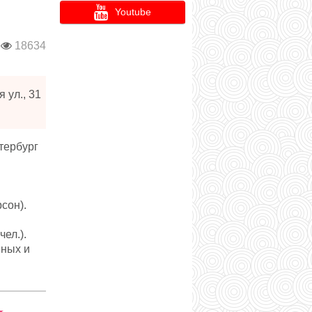
Youtube
18634
 ул., 31
етербург
сон).
ел.).
йных и