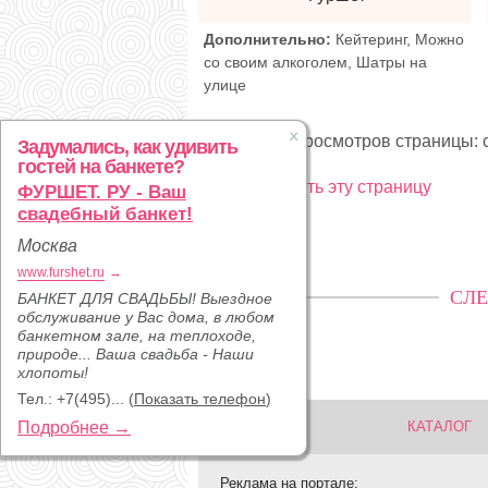
Дополнительно:
Кейтеринг, Можно
со своим алкоголем, Шатры на
улице
Статистика просмотров страницы: с
Задумались, как удивить
гостей на банкете?
Рекламировать эту страницу
ФУРШЕТ. РУ - Ваш
свадебный банкет!
Москва
www.furshet.ru
→
СЛЕ
БАНКЕТ ДЛЯ СВАДЬБЫ! Выездное
обслуживание у Вас дома, в любом
банкетном зале, на теплоходе,
природе... Ваша свадьба - Наши
хлопоты!
Тел.:
+7(495)...
(
Показать телефон
)
Подробнее →
КАТАЛОГ
Реклама на портале: