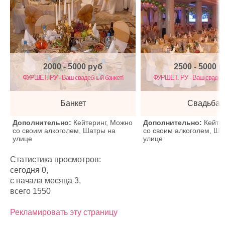
2000 - 5000
руб
2500 - 5000
р
ФУРШЕТ. РУ - Ваш свадебный банкет!
ФУРШЕТ. РУ - Ваш свадебн
Банкет
Свадьба
Дополнительно:
Кейтеринг, Можно
Дополнительно:
Кейте
со своим алкоголем, Шатры на
со своим алкоголем, Ша
улице
улице
Статистика просмотров:
сегодня 0,
с начала месяца 3,
всего 1550
Рекламировать эту страницу