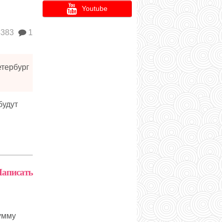
Youtube
383
1
етербург
будут
аписать
умму