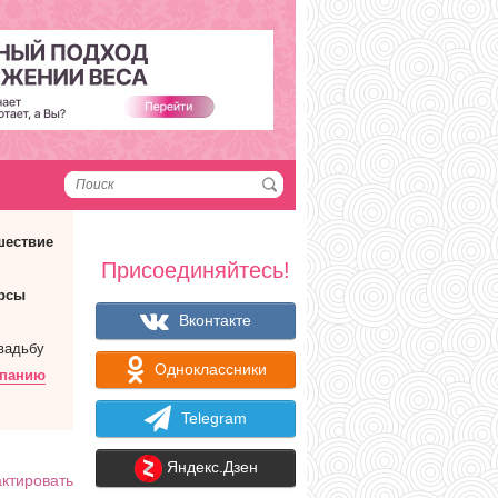
шествие
Присоединяйтесь!
рсы
Вконтакте
вадьбу
Одноклассники
мпанию
Telegram
Яндекс.Дзен
ктировать