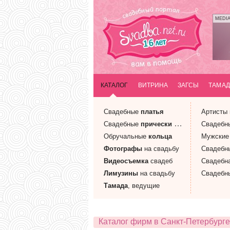
MEDI
КАТАЛОГ
ВИТРИНА
ЗАГСЫ
ТАМАД
Свадебные
платья
Артисты
Свадебные
прически
и макияж
Свадебн
Обручальные
кольца
Мужски
Фотографы
на свадьбу
Свадебн
Видеосъемка
свадеб
Свадебн
Лимузины
на свадьбу
Свадебн
Тамада
, ведущие
Каталог фирм в Санкт-Петербурге