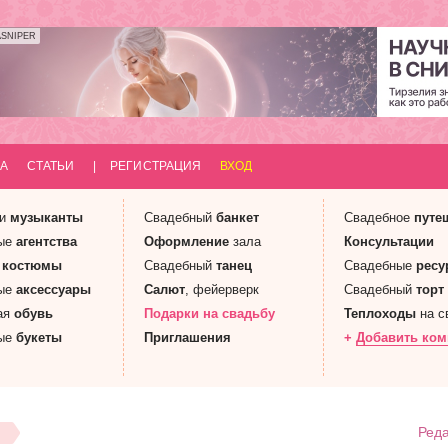
ASNIPER
А
СТАТЬИ
|
РЕГИСТРАЦИЯ
ВХОД
 и
музыканты
Свадебный
банкет
Свадебное
путе
ые
агентства
Оформление
зала
Консультации
е
костюмы
Свадебный
танец
Свадебные
ресу
ые
аксессуары
Салют
, фейерверк
Свадебный
торт
ая
обувь
Подарки
на свадьбу
Теплоходы
на с
ые
букеты
Приглашения
+
Добавить ко
Реда