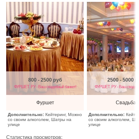
800 - 2500
руб
2500 - 5000
р
ФУРШЕТ. РУ - Ваш свадебный банкет!
ФУРШЕТ. РУ - Ваш свадебн
Фуршет
Свадьба
Дополнительно:
Кейтеринг, Можно
Дополнительно:
Кейте
со своим алкоголем, Шатры на
со своим алкоголем, Ша
улице
улице
Статистика просмотров: