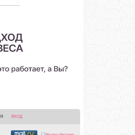
ИЯ
ВХОД