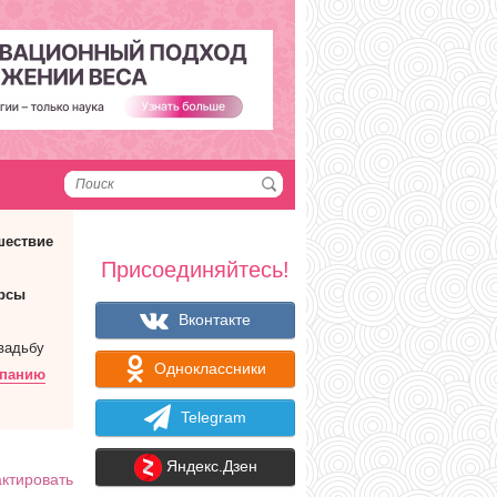
шествие
Присоединяйтесь!
рсы
Вконтакте
вадьбу
Одноклассники
мпанию
Telegram
Яндекс.Дзен
ктировать