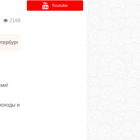
Youtube
г
2188
етербург
ями!
роходы и