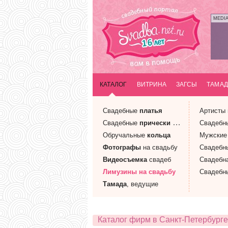
MEDI
КАТАЛОГ
ВИТРИНА
ЗАГСЫ
ТАМАД
Свадебные
платья
Артисты
Свадебные
прически
и макияж
Свадебн
Обручальные
кольца
Мужски
Фотографы
на свадьбу
Свадебн
Видеосъемка
свадеб
Свадебн
Лимузины
на свадьбу
Свадебн
Тамада
, ведущие
Каталог фирм в Санкт-Петербурге