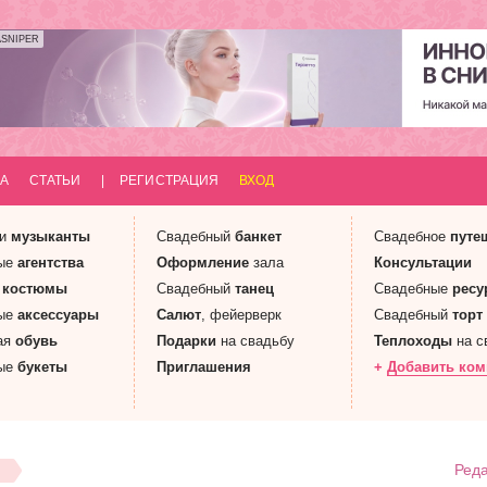
ASNIPER
А
СТАТЬИ
|
РЕГИСТРАЦИЯ
ВХОД
 и
музыканты
Свадебный
банкет
Свадебное
путе
ые
агентства
Оформление
зала
Консультации
е
костюмы
Свадебный
танец
Свадебные
ресу
ые
аксессуары
Салют
, фейерверк
Свадебный
торт
ая
обувь
Подарки
на свадьбу
Теплоходы
на с
ые
букеты
Приглашения
+
Добавить ко
Реда