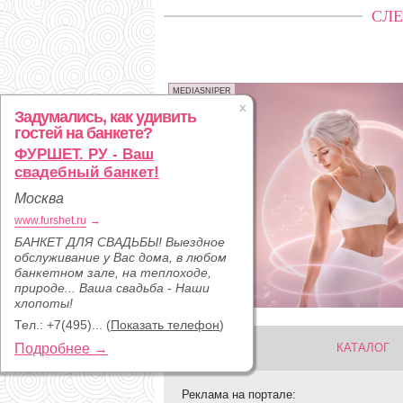
СЛЕ
MEDIASNIPER
Задумались, как удивить
гостей на банкете?
ФУРШЕТ. РУ - Ваш
свадебный банкет!
Москва
www.furshet.ru
→
БАНКЕТ ДЛЯ СВАДЬБЫ! Выездное
обслуживание у Вас дома, в любом
банкетном зале, на теплоходе,
природе... Ваша свадьба - Наши
хлопоты!
Тел.:
+7(495)...
(
Показать телефон
)
Подробнее →
КАТАЛОГ
Реклама на портале: