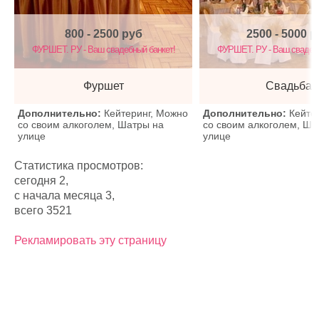
800 - 2500
руб
2500 - 5000
р
ФУРШЕТ. РУ - Ваш свадебный банкет!
ФУРШЕТ. РУ - Ваш свадебн
Фуршет
Свадьба
Дополнительно:
Кейтеринг, Можно
Дополнительно:
Кейте
со своим алкоголем, Шатры на
со своим алкоголем, Ша
улице
улице
Статистика просмотров:
сегодня 2,
с начала месяца 3,
всего 3521
Рекламировать эту страницу