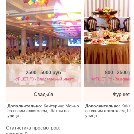
2500 - 5000
руб
800 - 2500
р
ФУРШЕТ. РУ - Ваш свадебный банкет!
ФУРШЕТ. РУ - Ваш свадебн
Свадьба
Фуршет
Дополнительно:
Кейтеринг, Можно
Дополнительно:
Кейте
со своим алкоголем, Шатры на
со своим алкоголем, Ша
улице
улице
Статистика просмотров: