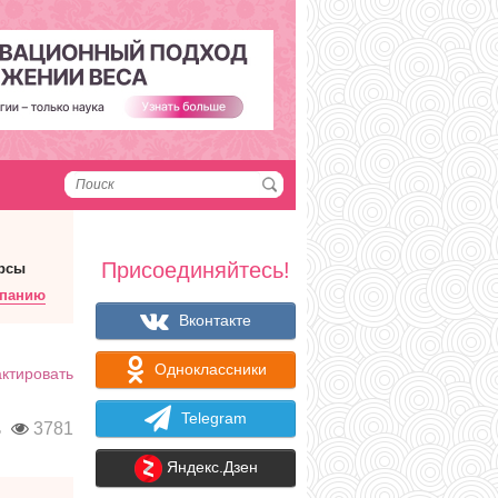
Присоединяйтесь!
рсы
мпанию
Вконтакте
Одноклассники
ктировать
Telegram
ь
3781
Яндекс.Дзен