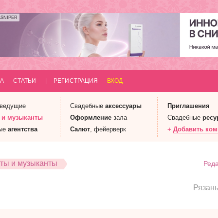
ASNIPER
А
СТАТЬИ
|
РЕГИСТРАЦИЯ
ВХОД
 ведущие
Свадебные
аксессуары
Приглашения
 и
музыканты
Оформление
зала
Свадебные
ресу
ые
агентства
Салют
, фейерверк
+
Добавить ко
ты и музыканты
Реда
Рязан