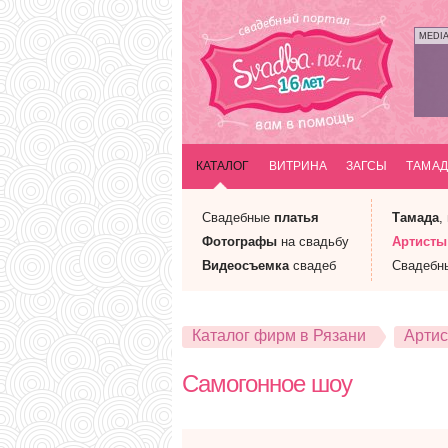
MEDI
КАТАЛОГ
ВИТРИНА
ЗАГСЫ
ТАМАД
Свадебные
платья
Тамада
,
Фотографы
на свадьбу
Артисты
Видеосъемка
свадеб
Свадебн
Каталог фирм в Рязани
Артис
Самогонное шоу