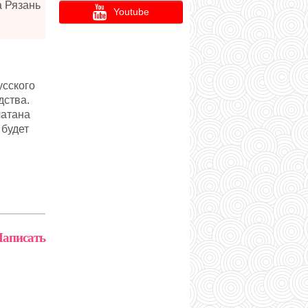
а Рязань
Youtube
усского
дства.
чатана
 будет
аписать