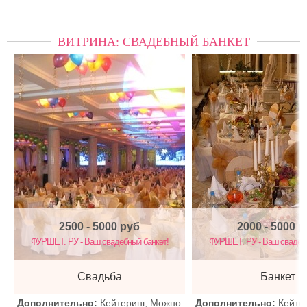
ВИТРИНА: СВАДЕБНЫЙ БАНКЕТ
2500 - 5000
руб
2000 - 5000
р
ФУРШЕТ. РУ - Ваш свадебный банкет!
ФУРШЕТ. РУ - Ваш свадебн
Свадьба
Банкет
Дополнительно:
Кейтеринг, Можно
Дополнительно:
Кейте