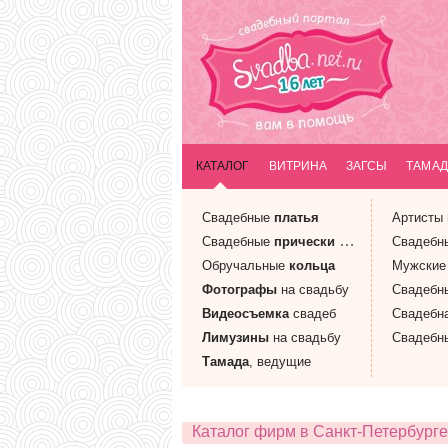
КАТАЛОГ
ВИТРИНА
ЗАГСЫ
ТАМАД
Свадебные
платья
Артисты
Свадебные
прически
и макияж
Свадебн
Обручальные
кольца
Мужски
Фотографы
на свадьбу
Свадебн
Видеосъемка
свадеб
Свадебн
Лимузины
на свадьбу
Свадебн
Тамада
, ведущие
Каталог фирм в Санкт-Петербурге