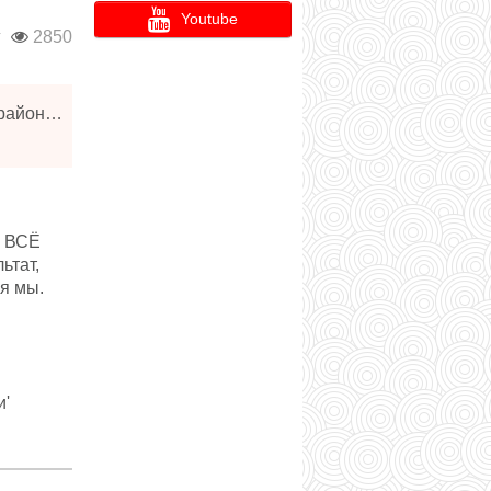
Youtube
г
2850
Санкт-Петербург, более 30 залов во всех районах Санкт-Петербурга
у ВСЁ
ьтат,
я мы.
и'