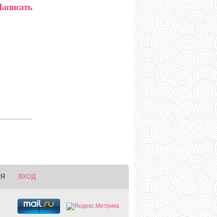
аписать
ИЯ
ВХОД