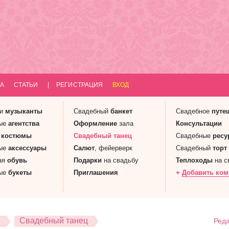
А
СТАТЬИ
|
РЕГИСТРАЦИЯ
ВХОД
 и
музыканты
Свадебный
банкет
Свадебное
путе
ые
агентства
Оформление
зала
Консультации
е
костюмы
Свадебный
танец
Свадебные
ресу
ые
аксессуары
Салют
, фейерверк
Свадебный
торт
ая
обувь
Подарки
на свадьбу
Теплоходы
на с
ые
букеты
Приглашения
+
Добавить ко
Свадебный танец
Реда