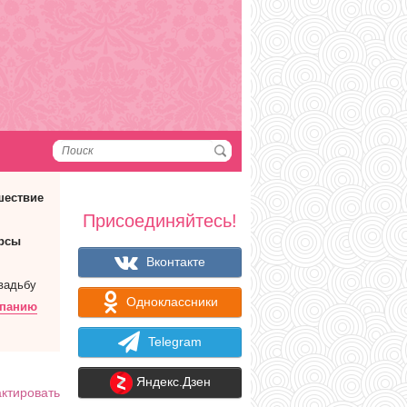
шествие
Присоединяйтесь!
рсы
Вконтакте
вадьбу
Одноклассники
мпанию
Telegram
Яндекс.Дзен
ктировать