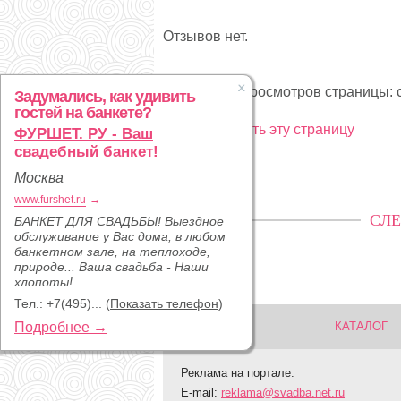
Отзывов нет.
Статистика просмотров страницы: с
Задумались, как удивить
гостей на банкете?
Рекламировать эту страницу
ФУРШЕТ. РУ - Ваш
свадебный банкет!
Москва
www.furshet.ru
→
СЛЕ
БАНКЕТ ДЛЯ СВАДЬБЫ! Выездное
обслуживание у Вас дома, в любом
банкетном зале, на теплоходе,
природе... Ваша свадьба - Наши
хлопоты!
Тел.:
+7(495)...
(
Показать телефон
)
Подробнее →
КАТАЛОГ
Реклама на портале:
E-mail:
reklama@svadba.net.ru