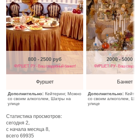
800 - 2500
руб
2000 - 5000
р
ФУРШЕТ. РУ - Ваш свадебный банкет!
ФУРШЕТ. РУ - Ваш свадебн
Фуршет
Банкет
Дополнительно:
Кейтеринг, Можно
Дополнительно:
Кейте
со своим алкоголем, Шатры на
со своим алкоголем, Ша
улице
улице
Статистика просмотров:
сегодня 2,
с начала месяца 8,
всего 69935