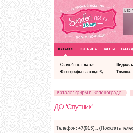
MEDI
КАТАЛОГ
ВИТРИНА
ЗАГСЫ
ТАМАД
Свадебные
платья
Видеосъ
Фотографы
на свадьбу
Тамада
,
Каталог фирм в Зеленограде
ДО 'Спутник'
Телефон:
+7(915)...
(
Показать тел