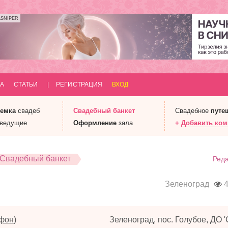
ASNIPER
А
СТАТЬИ
|
РЕГИСТРАЦИЯ
ВХОД
емка
свадеб
Свадебный
банкет
Свадебное
путе
 ведущие
Оформление
зала
+
Добавить ко
Свадебный банкет
Реда
Зеленоград
4
ефон
)
Зеленоград, пос. Голубое, ДО '