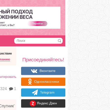
шествие
Присоединяйтесь!
мпанию
Вконтакте
ктировать
Одноклассники
324
1
Telegram
Яндекс.Дзен
Спутник'