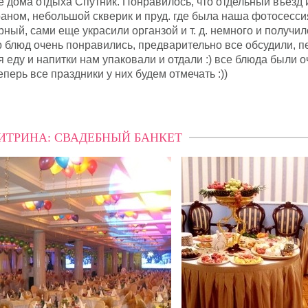
ле дома отдыха Спутник. Понравилось, что отдельный въезд 
аном, небольшой скверик и пруд. где была наша фотосесси
ный, сами еще украсили органзой и т. д. немного и получил
р блюд очень понравились, предварительно все обсудили, 
 еду и напитки нам упаковали и отдали :) все блюда были о
перь все праздники у них будем отмечать :))
ИТРИНА: СВАДЕБНЫЙ БАНКЕТ