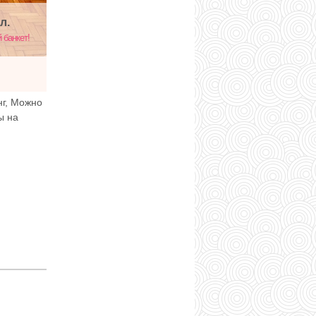
л.
 банкет!
нг, Можно
ы на