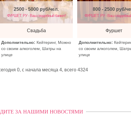
2500 - 5000
руб/чел.
800 - 2500
руб/че
ФУРШЕТ. РУ - Ваш свадебный банкет!
ФУРШЕТ. РУ - Ваш свадебный
Свадьба
Фуршет
Дополнительно:
Кейтеринг, Можно
Дополнительно:
Кейтери
со своим алкоголем, Шатры на
со своим алкоголем, Шатр
улице
улице
егодня 0, с начала месяца 4,
всего 4324
ДИТЕ ЗА НАШИМИ НОВОСТЯМИ