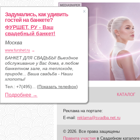
MEDIASNIPER
Задумались, как удивить
гостей на банкете?
ФУРШЕТ. РУ - Ваш
свадебный банкет!
Москва
www.furshet.ru
→
БАНКЕТ ДЛЯ СВАДЬБЫ! Выездное
обслуживание у Вас дома, в любом
банкетном зале, на теплоходе,
природе... Ваша свадьба - Наши
хлопоты!
Тел.:
+7(495)...
(
Показать телефон
)
Подробнее →
КАТАЛОГ
Реклама на портале:
E-mail:
reklama@svadba.net.ru
© 2026. Все права защищены
Правила участия
в Свадебном каталоге