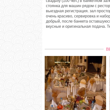
свадьбу (100 чел.) в банкетном за
стоянка для машин рядом с рестор
выездная регистрация. зал простор
очень красиво, сервировка и набо
добрый, после банкета оставшуюся
вкусные и оригинальная подача. Те
В