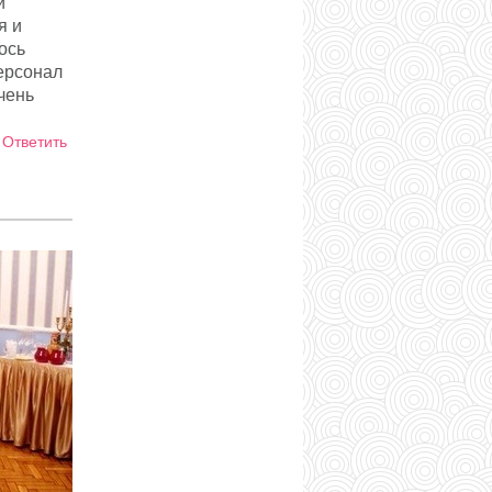
и
я и
ось
персонал
чень
Ответить