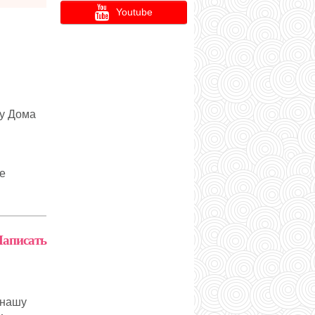
Youtube
ну Дома
е
аписать
 нашу