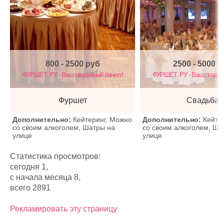
800 - 2500
руб
2500 - 5000
р
ФУРШЕТ. РУ - Ваш свадебный банкет!
ФУРШЕТ. РУ - Ваш свадебн
Фуршет
Свадьба
Дополнительно:
Кейтеринг, Можно
Дополнительно:
Кейте
со своим алкоголем, Шатры на
со своим алкоголем, Ша
улице
улице
Статистика просмотров:
сегодня 1,
с начала месяца 8,
всего 2891
Рекламировать эту страницу