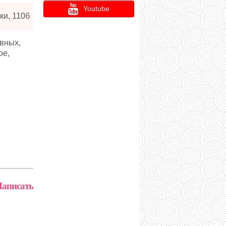
Youtube
ки, 110б
вных,
ое,
аписать