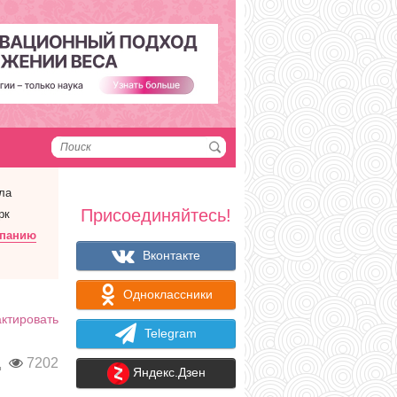
ла
Присоединяйтесь!
рк
мпанию
Вконтакте
Одноклассники
ктировать
Telegram
д
7202
Яндекс.Дзен