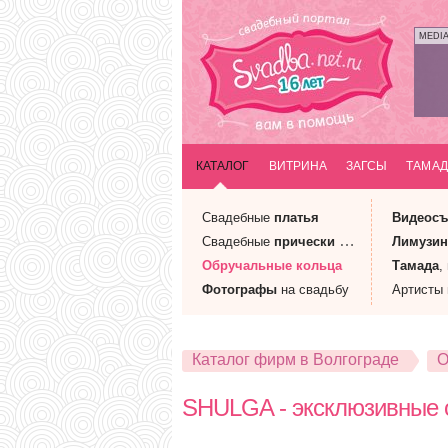
MEDI
КАТАЛОГ
ВИТРИНА
ЗАГСЫ
ТАМАД
Свадебные
платья
Видеосъ
Свадебные
прически
и макияж
Лимузи
Обручальные
кольца
Тамада
,
Фотографы
на свадьбу
Артисты
Каталог фирм в Волгограде
О
SHULGA - эксклюзивные 