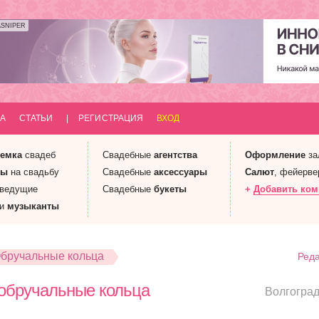
ASNIPER
А
СТАТЬИ
|
РЕГИСТРАЦИЯ
ВХОД
емка
свадеб
Свадебные
агентства
Оформление
за
ны
на свадьбу
Свадебные
аксессуары
Салют
, фейерве
 ведущие
Свадебные
букеты
+
Добавить ко
 и
музыканты
бручальные кольца
Реда
обручальные кольца
Волгогра