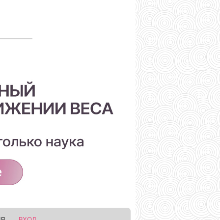
ИЯ
ВХОД