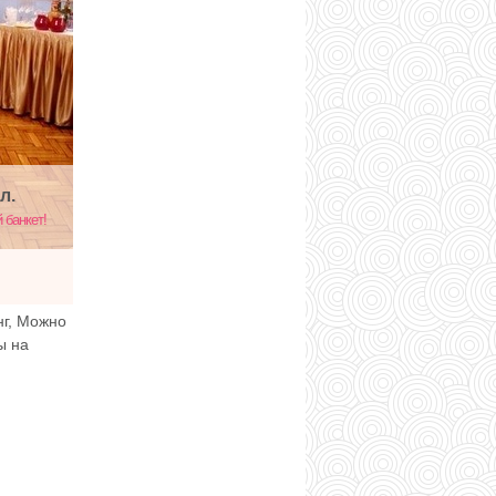
л.
 банкет!
нг, Можно
ы на