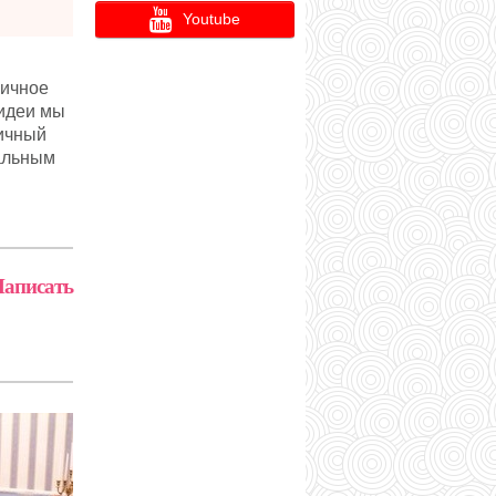
Youtube
личное
 идеи мы
ничный
уальным
аписать