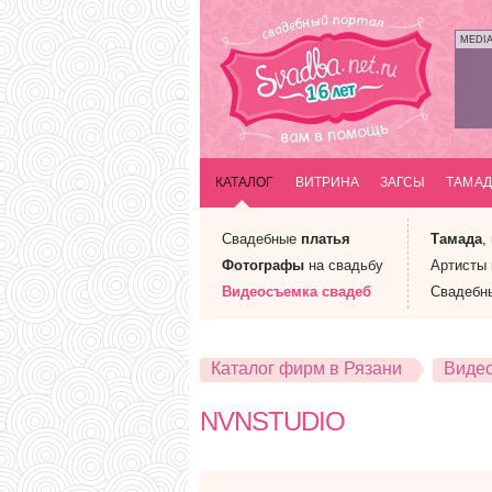
MEDI
КАТАЛОГ
ВИТРИНА
ЗАГСЫ
ТАМАД
Свадебные
платья
Тамада
,
Фотографы
на свадьбу
Артисты
Видеосъемка
свадеб
Свадебн
Каталог фирм в Рязани
Видео
NVNSTUDIO