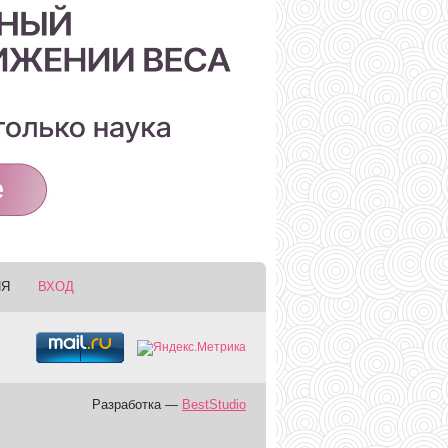
ИЯ
ВХОД
Разработка —
BestStudio