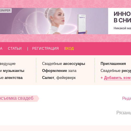
ASNIPER
А
СТАТЬИ
|
РЕГИСТРАЦИЯ
ВХОД
 ведущие
Свадебные
аксессуары
Приглашения
 и
музыканты
Оформление
зала
Свадебные
ресу
ые
агентства
Салют
, фейерверк
+
Добавить ко
съемка свадеб
Реда
Рязан