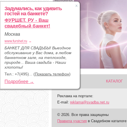
MEDIASNIPER
Задумались, как удивить
гостей на банкете?
ФУРШЕТ. РУ - Ваш
свадебный банкет!
Москва
www.furshet.ru
→
БАНКЕТ ДЛЯ СВАДЬБЫ! Выездное
обслуживание у Вас дома, в любом
банкетном зале, на теплоходе,
природе... Ваша свадьба - Наши
хлопоты!
Тел.:
+7(495)...
(
Показать телефон
)
Подробнее →
КАТАЛОГ
Реклама на портале:
E-mail:
reklama@svadba.net.ru
© 2026. Все права защищены
Правила участия
в Свадебном каталоге