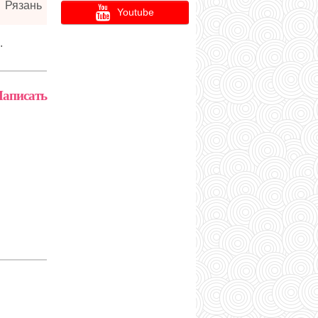
Рязань
Youtube
.
аписать