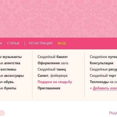
А
СТАТЬИ
|
РЕГИСТРАЦИЯ
ВХОД
 и
музыканты
Свадебный
банкет
Свадебное
путе
ые
агентства
Оформление
зала
Консультации
е
костюмы
Свадебный
танец
Свадебные
ресу
ые
аксессуары
Салют
, фейерверк
Свадебный
торт
ая
обувь
Подарки
на свадьбу
Теплоходы
на с
ые
букеты
Приглашения
+
Добавить ко
Реда