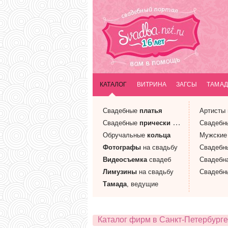
КАТАЛОГ
ВИТРИНА
ЗАГСЫ
ТАМАД
Свадебные
платья
Артисты
Свадебные
прически
и макияж
Свадебн
Обручальные
кольца
Мужски
Фотографы
на свадьбу
Свадебн
Видеосъемка
свадеб
Свадебн
Лимузины
на свадьбу
Свадебн
Тамада
, ведущие
Каталог фирм в Санкт-Петербурге