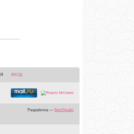
ИЯ
ВХОД
Разработка —
BestStudio