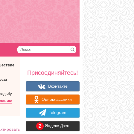
шествие
Присоединяйтесь!
рсы
Вконтакте
вадьбу
Одноклассники
мпанию
Telegram
Яндекс.Дзен
ктировать