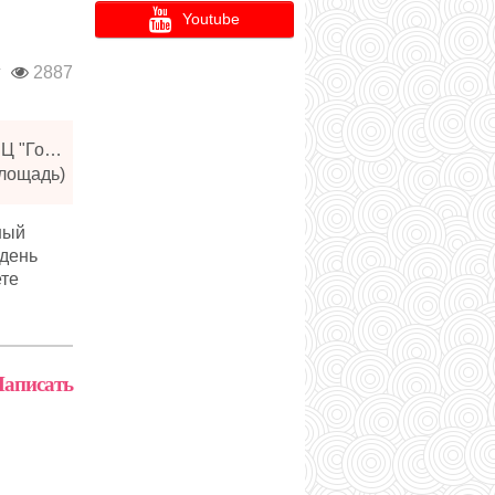
Youtube
г
2887
Санкт-Петербург, Лиговский пр. д.10/118 БЦ "Гостиница Октябрьская" офис 2135
Площадь)
ный
 день
ете
аписать