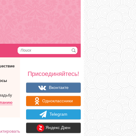
шествие
Присоединяйтесь!
рсы
Вконтакте
вадьбу
Одноклассники
мпанию
Telegram
Яндекс.Дзен
ктировать