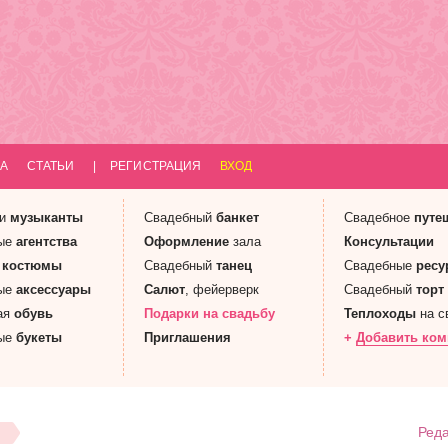
А
СТАТЬИ
|
РЕГИСТРАЦИЯ
ВХОД
 и
музыканты
Свадебный
банкет
Свадебное
путе
ые
агентства
Оформление
зала
Консультации
е
костюмы
Свадебный
танец
Свадебные
ресу
ые
аксессуары
Салют
, фейерверк
Свадебный
торт
ая
обувь
Подарки
на свадьбу
Теплоходы
на с
ые
букеты
Приглашения
+
Добавить ко
Реда