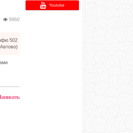
Youtube
г
9960
 офю 502
 Автово)
нами
аписать