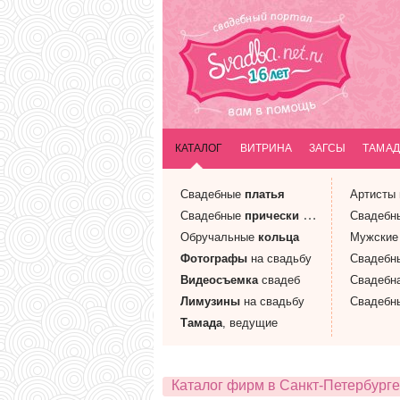
КАТАЛОГ
ВИТРИНА
ЗАГСЫ
ТАМАД
Свадебные
платья
Артисты
Свадебные
прически
и макияж
Свадебн
Обручальные
кольца
Мужски
Фотографы
на свадьбу
Свадебн
Видеосъемка
свадеб
Свадебн
Лимузины
на свадьбу
Свадебн
Тамада
, ведущие
Каталог фирм в Санкт-Петербурге