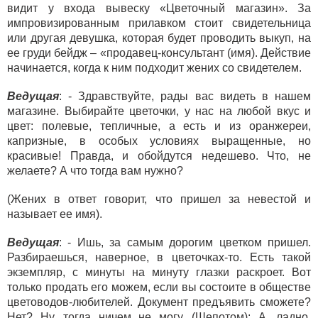
видит у входа вывеску «Цветочный магазин». За
импровизированным прилавком стоит свидетельница
или другая девушка, которая будет проводить выкуп, на
ее груди бейдж – «продавец-консультант (имя). Действие
начинается, когда к ним подходит жених со свидетелем.
Ведущая
: - Здравствуйте, рады вас видеть в нашем
магазине. Выбирайте цветочки, у нас на любой вкус и
цвет: полевые, тепличные, а есть и из оранжереи,
капризные, в особых условиях выращенные, но
красивые! Правда, и обойдутся недешево. Что, не
желаете? А что тогда вам нужно?
(Жених в ответ говорит, что пришел за невестой и
называет ее имя).
Ведущая
: - Ишь, за самым дорогим цветком пришел.
Разбираешься, наверное, в цветочках-то. Есть такой
экземпляр, с минуты на минуту глазки раскроет. Вот
только продать его можем, если вы состоите в обществе
цветоводов-любителей. Документ предъявить сможете?
Нет? Ну, тогда ничем не могу. (Шепотом): А, ладно,