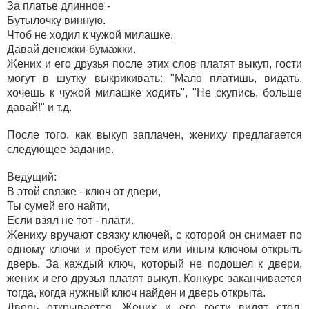
За платье длинное -
Бутылочку винную.
Чтоб не ходил к чужой милашке,
Давай денежки-бумажки.
Жених и его друзья после этих слов платят выкуп, гости
могут в шутку выкрикивать: "Мало платишь, видать,
хочешь к чужой милашке ходить", "Не скупись, больше
давай!" и т.д.
После того, как выкуп заплачен, жениху предлагается
следующее задание.
Ведущий:
В этой связке - ключ от двери,
Ты сумей его найти,
Если взял не тот - плати.
Жениху вручают связку ключей, с которой он снимает по
одному ключи и пробует тем или иным ключом открыть
дверь. За каждый ключ, который не подошел к двери,
жених и его друзья платят выкуп. Конкурс заканчивается
тогда, когда нужный ключ найден и дверь открыта.
Дверь открывается. Жених и его гости видят стол,