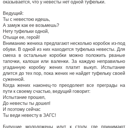
оказывается, что у невесты нет одной туфельки.
Ведущий:
Ты с невестою идешь,
А замуж как ее возьмешь?
Нету туфельки одной,
Отыщи ее, герой!
Вниманию жениха предлагают несколько коробок из-под
обуви. В одной из них находится туфелька невесты. Для
смеха в остальные коробки можно положить рваные
тапочки, калоши или валенки. За каждую неправильно
угаданную коробку жених платит выкуп. Испытание
длится до тех пор, пока жених не найдет туфельку своей
суженной.
Когда жених наконец-то преодолеет все преграды на
пути к своему счастью, ведущий говорит:
Испытание прошел,
До невесты ты дошел!
И поэтому сейчас
Ты веди невесту в ЗАГС!
Будущие молодожены идут к столу, где принимают