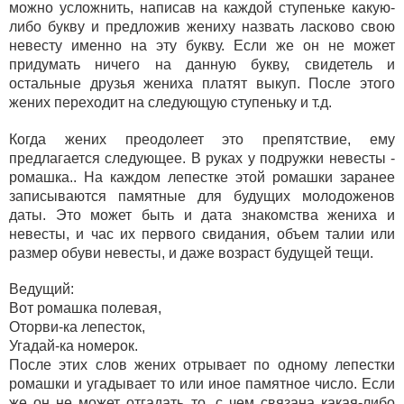
можно усложнить, написав на каждой ступеньке какую-
либо букву и предложив жениху назвать ласково свою
невесту именно на эту букву. Если же он не может
придумать ничего на данную букву, свидетель и
остальные друзья жениха платят выкуп. После этого
жених переходит на следующую ступеньку и т.д.
Когда жених преодолеет это препятствие, ему
предлагается следующее. В руках у подружки невесты -
ромашка.. На каждом лепестке этой ромашки заранее
записываются памятные для будущих молодоженов
даты. Это может быть и дата знакомства жениха и
невесты, и час их первого свидания, объем талии или
размер обуви невесты, и даже возраст будущей тещи.
Ведущий:
Вот ромашка полевая,
Оторви-ка лепесток,
Угадай-ка номерок.
После этих слов жених отрывает по одному лепестки
ромашки и угадывает то или иное памятное число. Если
же он не может отгадать то, с чем связана какая-либо