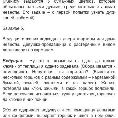
(Жениху выдаются 5 бумажных цветков, которые
обрызганы разными духами, среди которых и аромат
невесты. Его задача – с первой попытки узнать духи
своей любимой).
Задание 5
.
Ведущая и жених подходят к двери квартиры или дома
невесты. Девушка-продавщица с растерянным видом
долго шарит по карманам.
Ведущая
: - Ну что ж, экзамены ты сдал, да только
ключик от теплицы я куда-то задевала. (Оборачивается к
помощнице). Непутевая, ты спрятала? (Выносится
несколько горшков с разным содержимым – нарезанной
бумагой, землей, листьями и так далее). Жених,
потеряли мы ключ, забыли, в какой горшок положили.
Если не хочешь испачкаться, купи у цветочниц горшочек
да ключик в них поищи.
(Жених одаривает ведущую и ее помощницу деньгами
или конфетами, выбирает горшок и ищет в нем ключ.