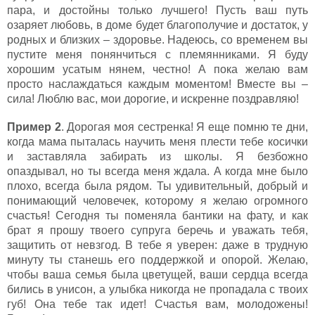
пара, и достойны только лучшего! Пусть ваш путь
озаряет любовь, в доме будет благополучие и достаток, у
родных и близких – здоровье. Надеюсь, со временем вы
пустите меня понянчиться с племянниками. Я буду
хорошим усатым нянем, честно! А пока желаю вам
просто наслаждаться каждым моментом! Вместе вы –
сила! Люблю вас, мои дорогие, и искренне поздравляю!
Пример 2
. Дорогая моя сестренка! Я еще помню те дни,
когда мама пыталась научить меня плести тебе косички
и заставляла забирать из школы. Я безбожно
опаздывал, но ты всегда меня ждала. А когда мне было
плохо, всегда была рядом. Ты удивительный, добрый и
понимающий человечек, которому я желаю огромного
счастья! Сегодня ты поменяла бантики на фату, и как
брат я прошу твоего супруга беречь и уважать тебя,
защитить от невзгод. В тебе я уверен: даже в трудную
минуту ты станешь его поддержкой и опорой. Желаю,
чтобы ваша семья была цветущей, ваши сердца всегда
бились в унисон, а улыбка никогда не пропадала с твоих
губ! Она тебе так идет! Счастья вам, молодожены!