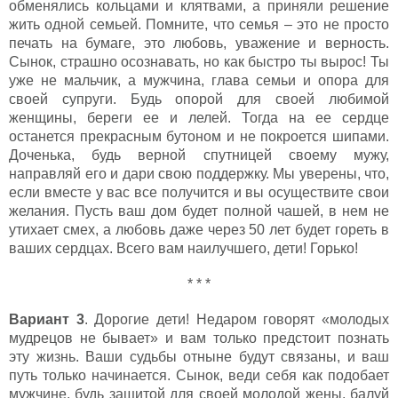
обменялись кольцами и клятвами, а приняли решение
жить одной семьей. Помните, что семья – это не просто
печать на бумаге, это любовь, уважение и верность.
Сынок, страшно осознавать, но как быстро ты вырос! Ты
уже не мальчик, а мужчина, глава семьи и опора для
своей супруги. Будь опорой для своей любимой
женщины, береги ее и лелей. Тогда на ее сердце
останется прекрасным бутоном и не покроется шипами.
Доченька, будь верной спутницей своему мужу,
направляй его и дари свою поддержку. Мы уверены, что,
если вместе у вас все получится и вы осуществите свои
желания. Пусть ваш дом будет полной чашей, в нем не
утихает смех, а любовь даже через 50 лет будет гореть в
ваших сердцах. Всего вам наилучшего, дети! Горько!
* * *
Вариант 3
. Дорогие дети! Недаром говорят «молодых
мудрецов не бывает» и вам только предстоит познать
эту жизнь. Ваши судьбы отныне будут связаны, и ваш
путь только начинается. Сынок, веди себя как подобает
мужчине, будь защитой для своей молодой жены, балуй