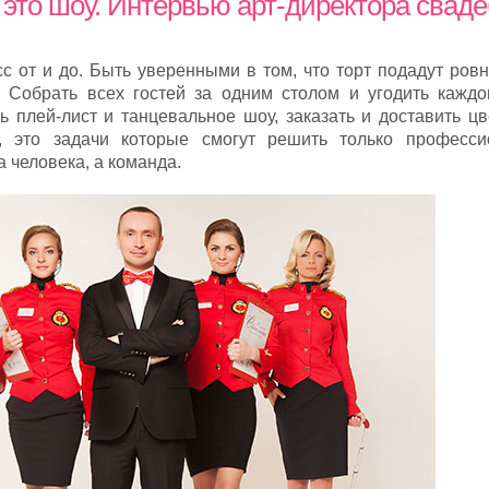
это шоу. Интервью арт-директора сваде
 от и до. Быть уверенными в том, что торт подадут ровн
. Собрать всех гостей за одним столом и угодить каждо
плей-лист и танцевальное шоу, заказать и доставить цв
о, это задачи которые смогут решить только професс
а человека, а команда.