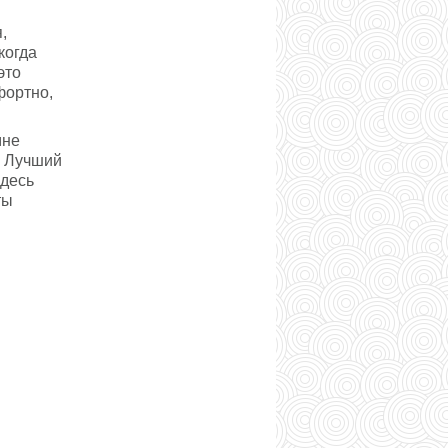
,
когда
это
фортно,
мне
. Лучший
Здесь
ты