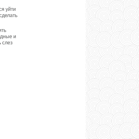
ся уйти
 сделать
ить
одные и
ь слез