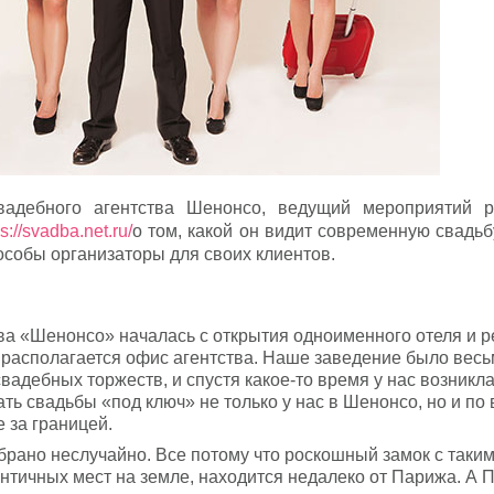
вадебного агентства Шенонсо, ведущий мероприятий р
ps://svadba.net.ru/
о том, какой он видит современную свадьб
пособы организаторы для своих клиентов.
ва «Шенонсо» началась с открытия одноименного отеля и 
с располагается офис агентства. Наше заведение было вес
вадебных торжеств, и спустя какое-то время у нас возникл
ь свадьбы «под ключ» не только у нас в Шенонсо, но и по 
 за границей.
рано неслучайно. Все потому что роскошный замок с таки
нтичных мест на земле, находится недалеко от Парижа. А 