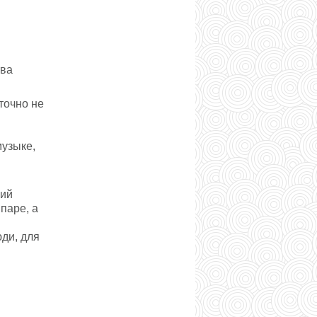
тва
точно не
музыке,
ний
паре, а
ди, для