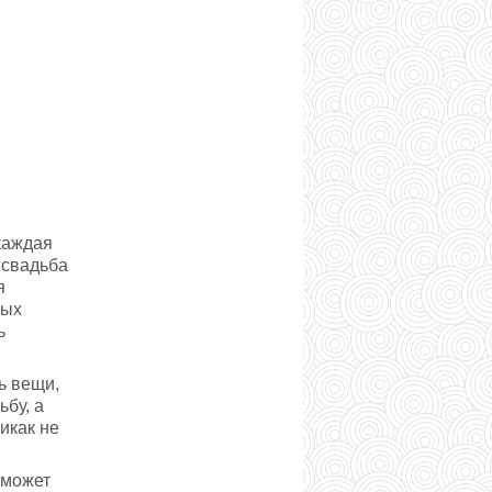
каждая
 свадьба
я
ных
ь
ь вещи,
бу, а
икак не
 может