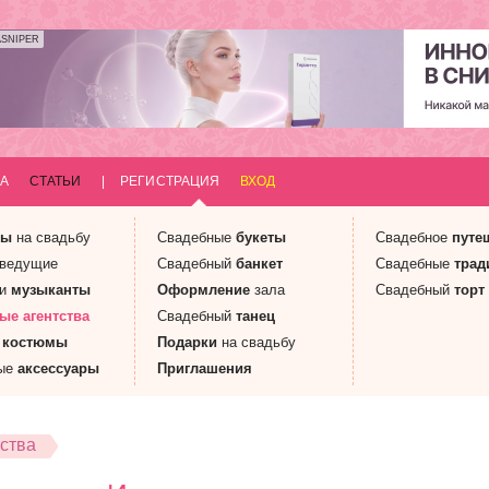
ASNIPER
А
СТАТЬИ
|
РЕГИСТРАЦИЯ
ВХОД
ны
на свадьбу
Свадебные
букеты
Свадебное
путе
 ведущие
Свадебный
банкет
Свадебные
трад
 и
музыканты
Оформление
зала
Свадебный
торт
ные
агентства
Свадебный
танец
е
костюмы
Подарки
на свадьбу
ые
аксессуары
Приглашения
ства