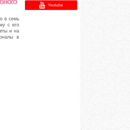
бного
Youtube
о в семь
му с его
еты и на
ионалы в