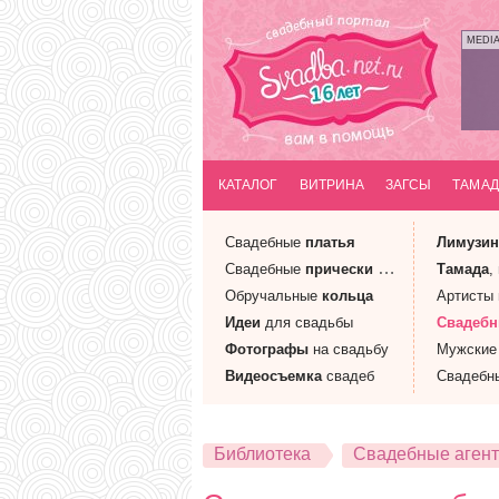
MEDI
КАТАЛОГ
ВИТРИНА
ЗАГСЫ
ТАМАД
Свадебные
платья
Лимузи
Свадебные
прически
и макияж
Тамада
,
Обручальные
кольца
Артисты
Идеи
для свадьбы
Свадеб
Фотографы
на свадьбу
Мужски
Видеосъемка
свадеб
Свадебн
Библиотека
Свадебные агент