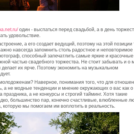
ba.net.ru/
один - выспаться перед свадьбой, а в день торжес
ать удовольствие.
астроение, а его создает ведущий, поэтому на этой позиции 
 важно навсегда запомнить столь радостное и неповторимое
отограф, способный запечатлить самые яркие и красочные
жной частью свадебного торжества. Не стоит забывать и о 
и делает их ярче. Поэтому экономить на музыкальном
дует.
 молодоженам? Наверное, понимания того, что для отноше
, а не модные тенденции и мнение окружающих о вас как о 
праздника, а не конкурсы и строгий тайминг. Хотя такие
ко, большинство пар, конечно счастливые, влюбленные лю
а, которую мы помогаем им воплотить в реальность.