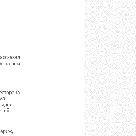
ассказал
у, на чем
ресторана
ьма
а идея
всей
м
Париж,