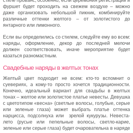
стиле прованс, особенно, если церемония регистрации и
фуршет будет проходить на свежем воздухе – можно
даже организовать небольшой пикник, комбинируйте
различные оттенки желтого – от золотистого до
янтарного или лимонного.
Если вы определились со стилем, следуйте ему во всем:
наряды, оформление, декор до последней мелочи
должен соответствовать, иначе мероприятие будет
казаться разномастным.
Свадебные наряды в желтых тонах
Желтый цвет подходит не всем: кто-то вспомнит о
суевериях, а кому-то просто хочется традиционности.
Конечно, идеальный вариант для свадьбы в желтых
тонах – желтое или золотистое платье невесты. Девушка
с цветотипом «весна» (светлые волосы, голубые, серые
или зеленые глаза) может выбрать платье оттенка
нарцисса, подсолнуха или зрелой кукурузы. Невеста-
лето (русые или пепельные волосы, светло-карие,
зеленые или серые глаза) будет очаровательна в наряде