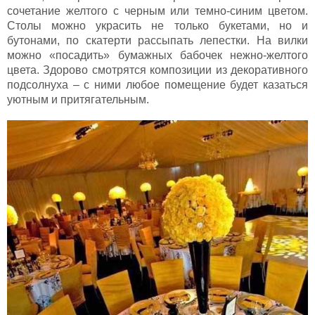
сочетание желтого с черным или темно-синим цветом.
Столы можно украсить не только букетами, но и
бутонами, по скатерти рассыпать лепестки. На вилки
можно «посадить» бумажных бабочек нежно-желтого
цвета. Здорово смотрятся композиции из декоративного
подсолнуха – с ними любое помещение будет казаться
уютным и притягательным.