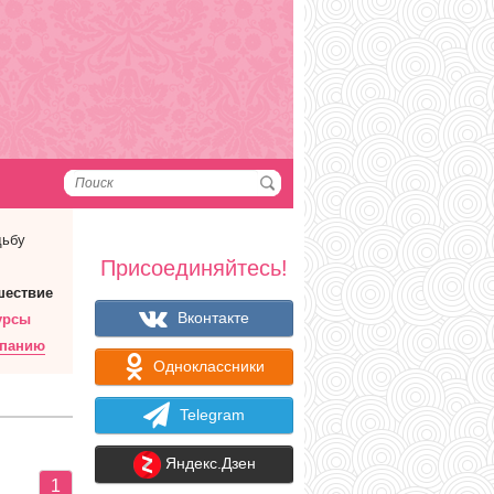
дьбу
Присоединяйтесь!
шествие
Вконтакте
урсы
мпанию
Одноклассники
Telegram
Яндекс.Дзен
1