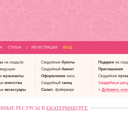
А
СТАТЬИ
|
РЕГИСТРАЦИЯ
ВХОД
ны
на свадьбу
Свадебные
букеты
Подарки
на сва
 ведущие
Свадебный
банкет
Приглашения
 и
музыканты
Оформление
зала
Свадебное
путе
ые
агентства
Свадебный
танец
Свадебные
рес
ые
аксессуары
Салют
, фейерверк
+
Добавить ко
БНЫЕ РЕСУРСЫ В
ЕКАТЕРИНБУРГЕ