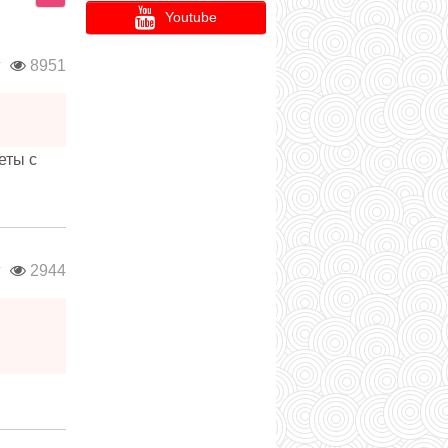
Youtube
г
8951
еты с
г
2944