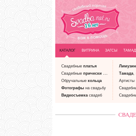
КАТАЛОГ
ВИТРИНА
ЗАГСЫ
ТАМАД
Свадебные
платья
Лимузи
Свадебные
прически
и макияж
Тамада
,
Обручальные
кольца
Артисты
Фотографы
на свадьбу
Свадебн
Видеосъемка
свадеб
Свадебн
СВАДЕ