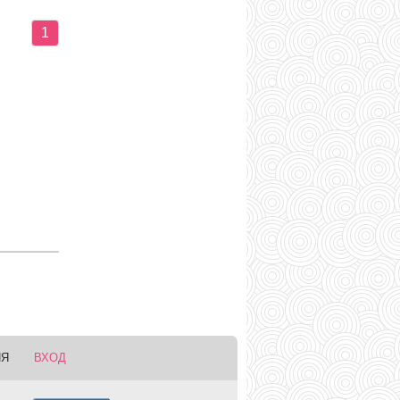
1
ИЯ
ВХОД