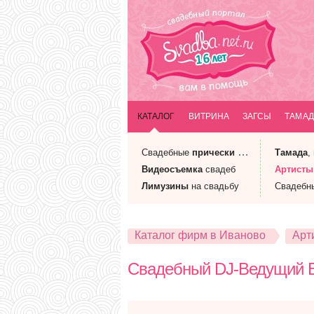
КАТАЛОГ
ВИТРИНА
ЗАГСЫ
ТАМАД
Свадебные
прически
и макияж
Тамада
,
Видеосъемка
свадеб
Артисты
Лимузины
на свадьбу
Свадебн
Каталог фирм в Иваново
Арт
Свадебный DJ-Ведущий 