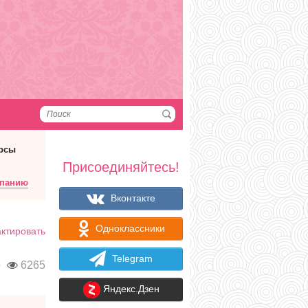
рсы
Присоединяйтесь!
мпанию
Вконтакте
Одноклассники
ктировать
Telegram
о
6265
Яндекс.Дзен