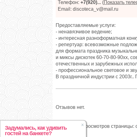
Телефон:
+7(920)...
(
Показать тел
Email: discoteca_v@mail.ru
Предоставляемые услуги:
- ненавязчивое ведение;
- интересная разноформатная конку
- репертуар: всевозможные подлож
для формата праздника музыкальн
и миксы дискотек 60-70-80-90хх, с
отечественных и зарубежных испол
- профессиональное световое и зв
В праздничной индустрии с 2003г..
Отзывов нет.
Статистика просмотров страницы: с
Задумались, как удивить
гостей на банкете?