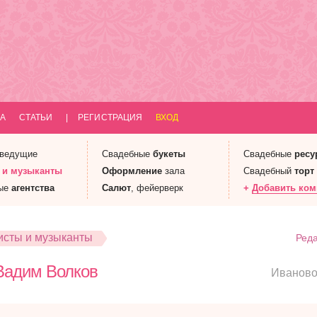
А
СТАТЬИ
|
РЕГИСТРАЦИЯ
ВХОД
 ведущие
Свадебные
букеты
Свадебные
ресу
 и
музыканты
Оформление
зала
Свадебный
торт
ые
агентства
Салют
, фейерверк
+
Добавить ко
исты и музыканты
Реда
Вадим Волков
Иванов