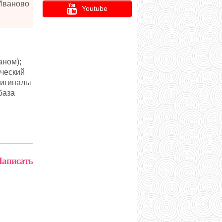
Иваново
Youtube
аном);
ический
ригиналы
база
аписать