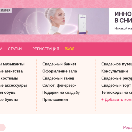
ASNIPER
А
СТАТЬИ
|
РЕГИСТРАЦИЯ
ВХОД
 и
музыканты
Свадебный
банкет
Свадебное
путе
ые
агентства
Оформление
зала
Консультации
е
костюмы
Свадебный
танец
Свадебные
ресу
ые
аксессуары
Салют
, фейерверк
Свадебный
торт
ая
обувь
Подарки
на свадьбу
Теплоходы
на с
ые
букеты
Приглашения
+
Добавить ко
Реда