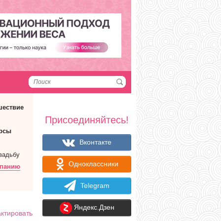
шествие
Присоединяйтесь!
рсы
Вконтакте
вадьбу
Одноклассники
мпанию
Telegram
Яндекс.Дзен
ктировать