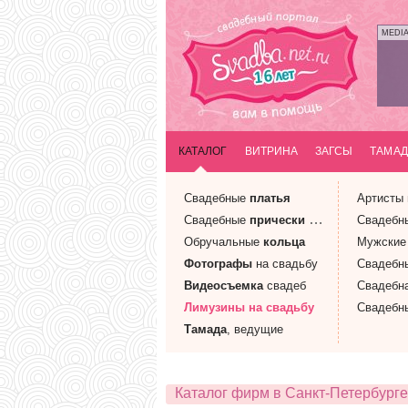
MEDI
КАТАЛОГ
ВИТРИНА
ЗАГСЫ
ТАМАД
Свадебные
платья
Артисты
Свадебные
прически
и макияж
Свадебн
Обручальные
кольца
Мужски
Фотографы
на свадьбу
Свадебн
Видеосъемка
свадеб
Свадебн
Лимузины
на свадьбу
Свадебн
Тамада
, ведущие
Каталог фирм в Санкт-Петербурге