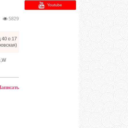
Youtube
г
5829
 40 о 17
ровская)
ы,W
аписать