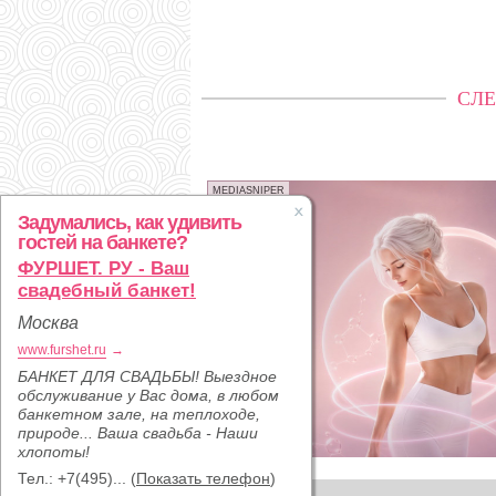
СЛЕ
MEDIASNIPER
Задумались, как удивить
гостей на банкете?
ФУРШЕТ. РУ - Ваш
свадебный банкет!
Москва
www.furshet.ru
→
БАНКЕТ ДЛЯ СВАДЬБЫ! Выездное
обслуживание у Вас дома, в любом
банкетном зале, на теплоходе,
природе... Ваша свадьба - Наши
хлопоты!
Тел.:
+7(495)...
(
Показать телефон
)