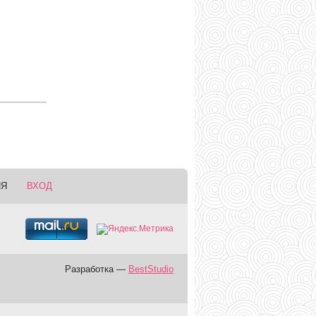
ИЯ
ВХОД
Разработка —
BestStudio