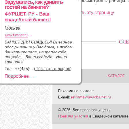
Статистика просмотров страницы: с
Задумались, как удивить
гостей на банкете?
Рекламировать эту страницу
ФУРШЕТ. РУ - Ваш
свадебный банкет!
Москва
www.furshet.ru
→
СЛЕ
БАНКЕТ ДЛЯ СВАДЬБЫ! Выездное
обслуживание у Вас дома, в любом
банкетном зале, на теплоходе,
природе... Ваша свадьба - Наши
хлопоты!
Тел.:
+7(495)...
(
Показать телефон
)
Подробнее →
КАТАЛОГ
Реклама на портале:
E-mail:
reklama@svadba.net.ru
© 2026. Все права защищены
Правила участия
в Свадебном каталоге