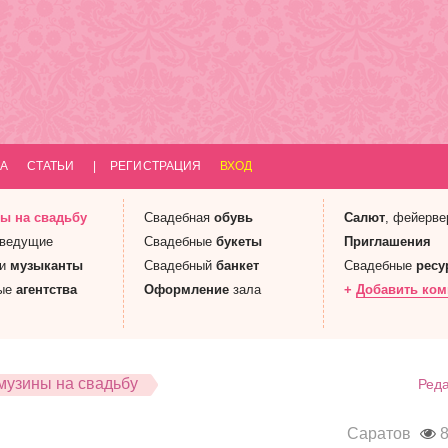
А
СТАТЬИ
|
РЕГИСТРАЦИЯ
ВХОД
ны
на свадьбу
Свадебная
обувь
Салют
, фейерве
 ведущие
Свадебные
букеты
Приглашения
 и
музыканты
Свадебный
банкет
Свадебные
ресу
ые
агентства
Оформление
зала
+
Добавить ко
музины на свадьбу
Реда
Саратов
8