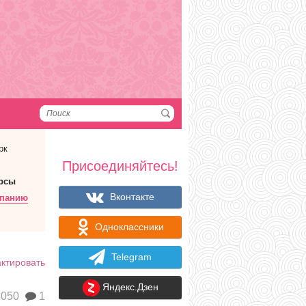
рк
Присоединяйтесь!
рсы
Вконтакте
мпанию
Одноклассники
Telegram
ктировать
Яндекс.Дзен
050
1