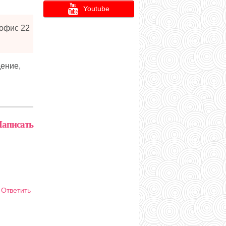
Youtube
 офис 22
ение,
аписать
Ответить