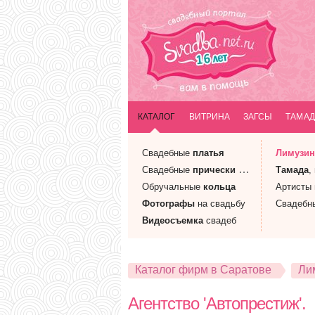
КАТАЛОГ
ВИТРИНА
ЗАГСЫ
ТАМАД
Свадебные
платья
Лимузи
Свадебные
прически
и макияж
Тамада
,
Обручальные
кольца
Артисты
Фотографы
на свадьбу
Свадебн
Видеосъемка
свадеб
Каталог фирм в Саратове
Ли
Агентство 'Автопрестиж'.