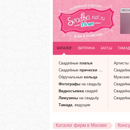
MEDI
КАТАЛОГ
ВИТРИНА
ЗАГСЫ
ТАМАД
Свадебные
платья
Артисты
Свадебные
прически
и макияж
Свадебн
Обручальные
кольца
Мужски
Фотографы
на свадьбу
Свадебн
Видеосъемка
свадеб
Свадебн
Лимузины
на свадьбу
Свадебн
Тамада
, ведущие
Каталог фирм в Москве
Конс