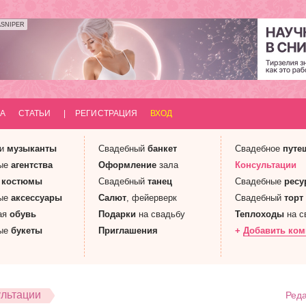
ASNIPER
А
СТАТЬИ
|
РЕГИСТРАЦИЯ
ВХОД
 и
музыканты
Свадебный
банкет
Свадебное
путе
ые
агентства
Оформление
зала
Консультации
е
костюмы
Свадебный
танец
Свадебные
ресу
ые
аксессуары
Салют
, фейерверк
Свадебный
торт
ая
обувь
Подарки
на свадьбу
Теплоходы
на с
ые
букеты
Приглашения
+
Добавить ко
ультации
Реда