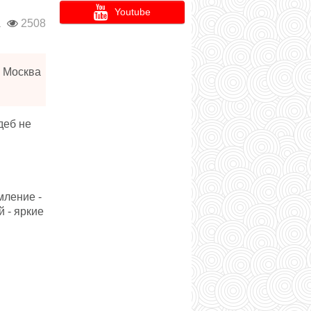
Youtube
а
2508
Москва
деб не
мление -
 - яркие