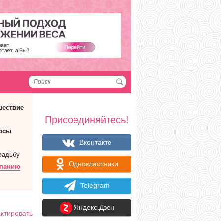
шествие
Присоединяйтесь!
рсы
Вконтакте
вадьбу
Одноклассники
мпанию
Telegram
Яндекс.Дзен
ктировать