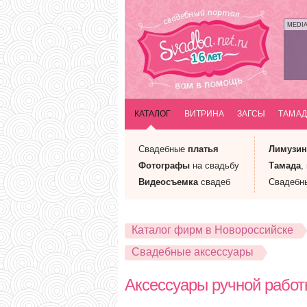
MEDI
КАТАЛОГ
ВИТРИНА
ЗАГСЫ
ТАМАД
Свадебные
платья
Лимузи
Фотографы
на свадьбу
Тамада
,
Видеосъемка
свадеб
Свадебн
Каталог фирм в Новороссийске
Свадебные аксессуары
Аксессуары ручной работ