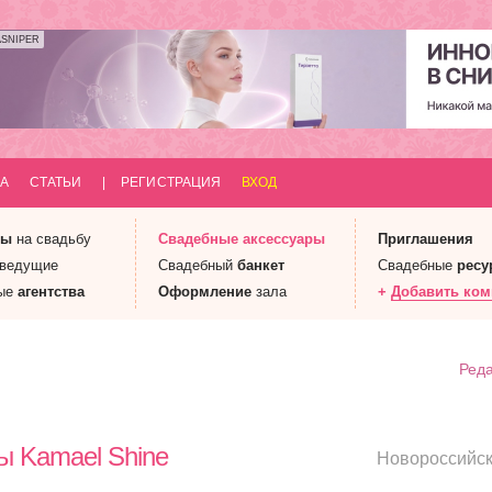
ASNIPER
А
СТАТЬИ
|
РЕГИСТРАЦИЯ
ВХОД
ны
на свадьбу
Свадебные
аксессуары
Приглашения
 ведущие
Свадебный
банкет
Свадебные
ресу
ые
агентства
Оформление
зала
+
Добавить ко
Реда
ы Kamael Shine
Новороссийс