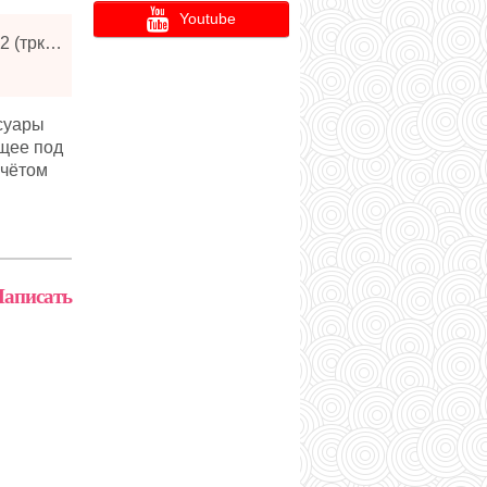
Youtube
Новороссийск, ул. Героев-Десантников, д 2 (трк GoodZone)
ссуары
ящее под
учётом
аписать