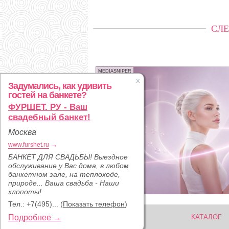
СЛЕ
MEDIASNIPER
Задумались, как удивить
гостей на банкете?
ФУРШЕТ. РУ - Ваш
свадебный банкет!
Москва
www.furshet.ru
→
БАНКЕТ ДЛЯ СВАДЬБЫ! Выездное
обслуживание у Вас дома, в любом
банкетном зале, на теплоходе,
природе... Ваша свадьба - Наши
хлопоты!
Тел.:
+7(495)...
(
Показать телефон
)
Подробнее →
КАТАЛОГ