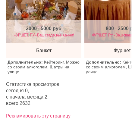
2000 - 5000
руб
800 - 2500
р
ФУРШЕТ. РУ - Ваш свадебный банкет!
ФУРШЕТ. РУ - Ваш свадебн
Банкет
Фуршет
Дополнительно:
Кейтеринг, Можно
Дополнительно:
Кейте
со своим алкоголем, Шатры на
со своим алкоголем, Ша
улице
улице
Статистика просмотров:
сегодня 0,
с начала месяца 2,
всего 2632
Рекламировать эту страницу