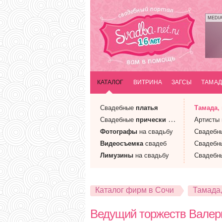
MEDI
КАТАЛОГ
ВИТРИНА
ЗАГСЫ
ТАМАД
Свадебные
платья
Тамада
,
Свадебные
прически
и макияж
Артисты
Фотографы
на свадьбу
Свадебн
Видеосъемка
свадеб
Свадебн
Лимузины
на свадьбу
Свадебн
Каталог фирм в Сочи
Тамада
Ведущий торжеств Валер