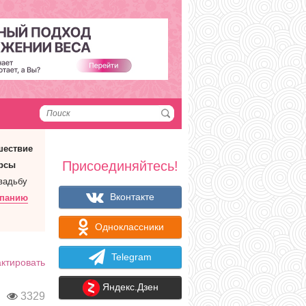
шествие
Присоединяйтесь!
рсы
вадьбу
Вконтакте
мпанию
Одноклассники
Telegram
ктировать
Яндекс.Дзен
и
3329