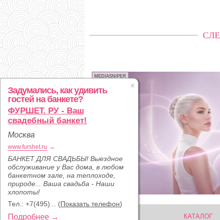
СЛЕ
MEDIASNIPER
Задумались, как удивить
гостей на банкете?
ФУРШЕТ. РУ - Ваш
свадебный банкет!
Москва
www.furshet.ru
→
БАНКЕТ ДЛЯ СВАДЬБЫ! Выездное
обслуживание у Вас дома, в любом
банкетном зале, на теплоходе,
природе... Ваша свадьба - Наши
хлопоты!
Тел.:
+7(495)...
(
Показать телефон
)
Подробнее →
КАТАЛОГ