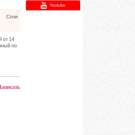
Youtube
Сочи
 от 14
нный по
аписать