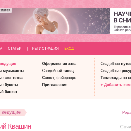
ASNIPER
А
СТАТЬИ
|
РЕГИСТРАЦИЯ
ВХОД
 ведущие
Оформление
зала
Свадебное
путе
 и
музыканты
Свадебный
танец
Свадебные
ресу
ые
агентства
Салют
, фейерверк
Теплоходы
на с
ые
букеты
Приглашения
+
Добавить ко
ый
банкет
, ведущие
Реда
ий Квашин
Соч