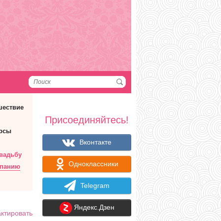
шествие
Присоединяйтесь!
рсы
Вконтакте
вадьбу
Одноклассники
мпанию
Telegram
Яндекс.Дзен
ктировать