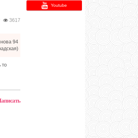
Youtube
г
3617
ынова 94
радская)
 то
аписать