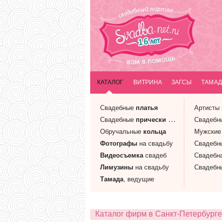
КАТАЛОГ
ВИТРИНА
ЗАГСЫ
ТАМАД
Свадебные
платья
Артисты
Свадебные
прически
и макияж
Свадебн
Обручальные
кольца
Мужски
Фотографы
на свадьбу
Свадебн
Видеосъемка
свадеб
Свадебн
Лимузины
на свадьбу
Свадебн
Тамада
, ведущие
Каталог фирм в Санкт-Петербурге