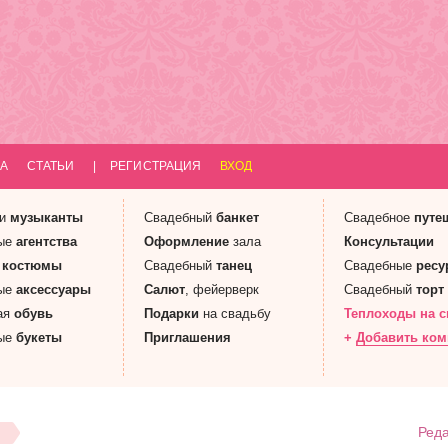
А
СТАТЬИ
|
РЕГИСТРАЦИЯ
ВХОД
 и
музыканты
Свадебный
банкет
Свадебное
путе
ые
агентства
Оформление
зала
Консультации
е
костюмы
Свадебный
танец
Свадебные
ресу
ые
аксессуары
Салют
, фейерверк
Свадебный
торт
ая
обувь
Подарки
на свадьбу
Теплоходы
на с
ые
букеты
Приглашения
+
Добавить ко
Реда