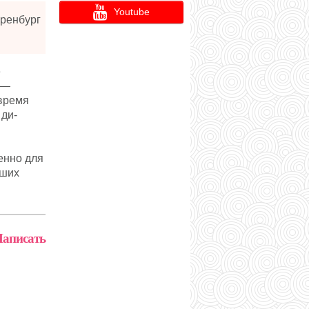
Youtube
ренбург
е
 —
 время
 ди-
енно для
вших
аписать