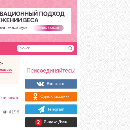
рк
Присоединяйтесь!
мпанию
Вконтакте
Одноклассники
ктировать
Telegram
г
4198
Яндекс.Дзен