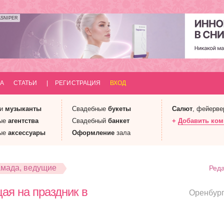
ASNIPER
А
СТАТЬИ
|
РЕГИСТРАЦИЯ
ВХОД
 и
музыканты
Свадебные
букеты
Салют
, фейерве
ые
агентства
Свадебный
банкет
+
Добавить ко
ые
аксессуары
Оформление
зала
амада, ведущие
Реда
ая на праздник в
Оренбур