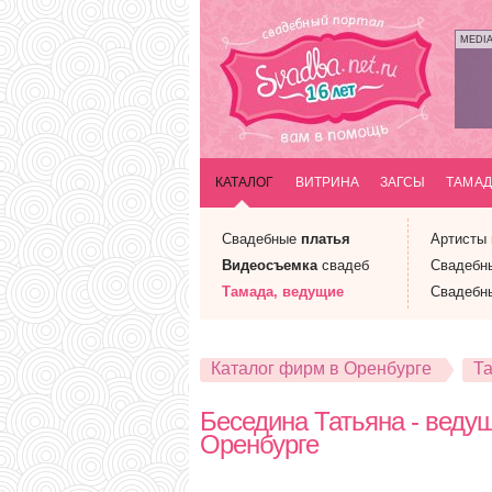
MEDI
КАТАЛОГ
ВИТРИНА
ЗАГСЫ
ТАМАД
Свадебные
платья
Артисты
Видеосъемка
свадеб
Свадебн
Тамада
, ведущие
Свадебн
Каталог фирм в Оренбурге
Т
Беседина Татьяна - ведущ
Оренбурге